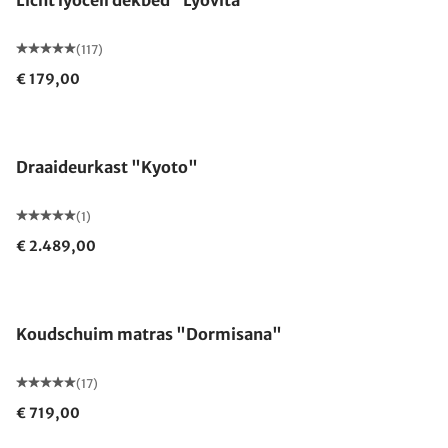
Licht lyocell dekbed "Lyovita"
(117)
€ 179,00
Draaideurkast "Kyoto"
(1)
€ 2.489,00
Gemaakt in Duitsland
Koudschuim matras "Dormisana"
(17)
€ 719,00