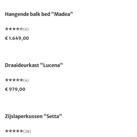
Hangende balk bed "Madea"
(6)
€ 1.649,00
Draaideurkast "Lucena"
(4)
€ 979,00
Gemaakt in Duitsland
Zijslaperkussen "Setta"
(28)