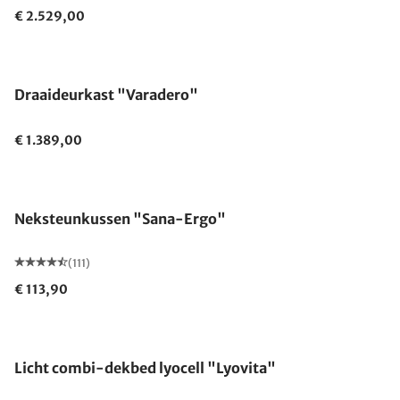
€ 2.529,00
Draaideurkast "Varadero"
€ 1.389,00
Gemaakt in Duitsland
Neksteunkussen "Sana-Ergo"
(111)
€ 113,90
Gemaakt in Duitsland
Licht combi-dekbed lyocell "Lyovita"