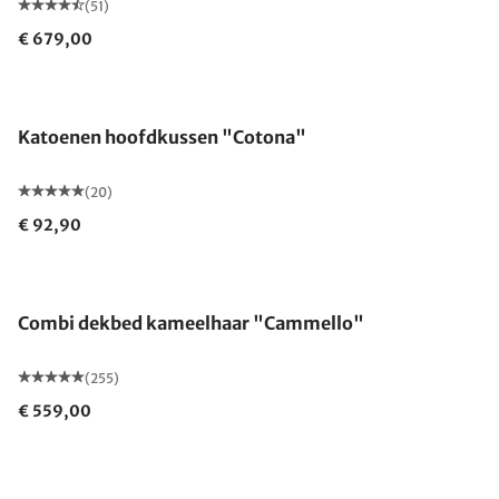
(51)
€ 679,00
Gemaakt in Duitsland
Katoenen hoofdkussen "Cotona"
(20)
€ 92,90
Gemaakt in Duitsland
Combi dekbed kameelhaar "Cammello"
(255)
€ 559,00
Gemaakt in Duitsland