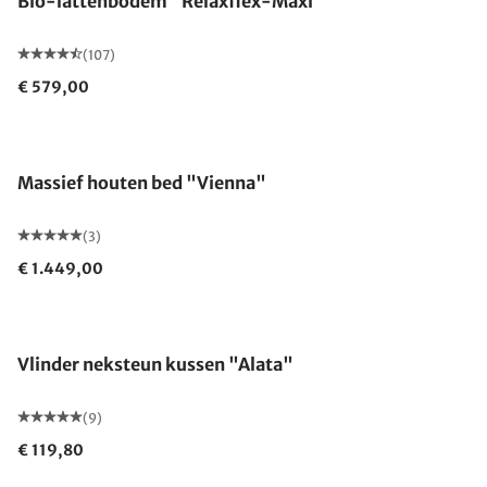
Bio-lattenbodem "Relaxflex-Maxi"
(107)
€ 579,00
Gemaakt in Duitsland
Massief houten bed "Vienna"
(3)
€ 1.449,00
Gemaakt in Duitsland
Vlinder neksteun kussen "Alata"
(9)
€ 119,80