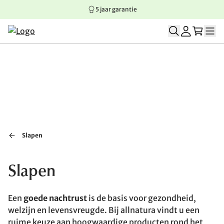
5 jaar garantie
Springen naar hoofdinhoud
Springen naar hoofdnavigatie
Springen naar voettekst
Slapen
Slapen
Een
goede nachtrust
is de basis voor gezondheid,
welzijn en levensvreugde. Bij allnatura vindt u een
ruime keuze aan hoogwaardige producten rond het