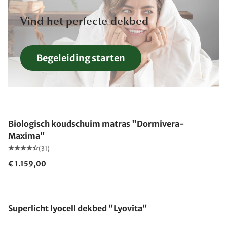
Vind het perfecte dekbed
Begeleiding starten
Gemaakt in Duitsland
Biologisch koudschuim matras "Dormivera-
Maxima"
(31)
€ 1.159,00
Gemaakt in Duitsland
Superlicht lyocell dekbed "Lyovita"