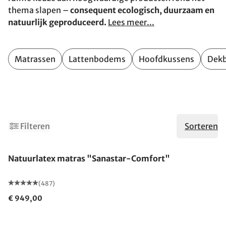
thema slapen –
consequent ecologisch, duurzaam en
natuurlijk geproduceerd.
Lees meer...
Matrassen
Lattenbodems
Hoofdkussens
Dek
10
12
Filteren
Sorteren
Gemaakt in Duitsland
Natuurlatex matras "Sanastar-Comfort"
(487)
€ 949,00
Gemaakt in Duitsland