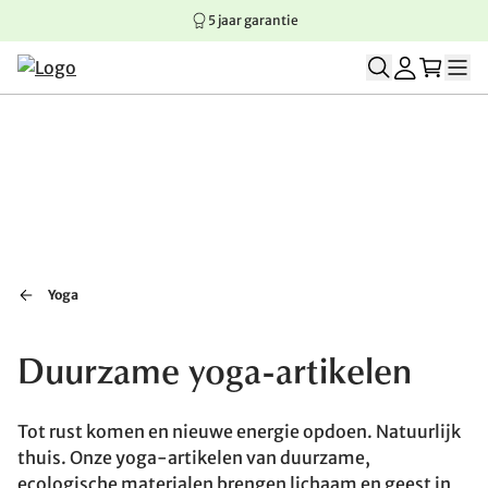
5 jaar garantie
Springen naar hoofdinhoud
Springen naar hoofdnavigatie
Springen naar voettekst
Yoga
Duurzame yoga-artikelen
Tot rust komen en nieuwe energie opdoen. Natuurlijk
thuis. Onze yoga-artikelen van duurzame,
ecologische materialen brengen lichaam en geest in