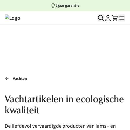
5 jaar garantie
Springen naar hoofdinhoud
Springen naar hoofdnavigatie
Springen naar voettekst
Vachten
Vachtartikelen in ecologische
kwaliteit
De liefdevol vervaardigde producten van lams- en