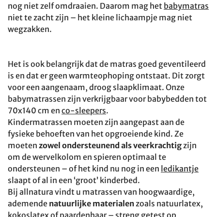
nog niet zelf omdraaien. Daarom mag het
babymatras
niet te zacht zijn – het kleine lichaampje mag niet
wegzakken.
Het is ook belangrijk dat de matras goed geventileerd
is en dat er geen warmteophoping ontstaat. Dit zorgt
voor een aangenaam, droog slaapklimaat. Onze
babymatrassen zijn verkrijgbaar voor babybedden tot
70x140 cm en
co-sleepers
.
Kindermatrassen moeten zijn aangepast aan de
fysieke behoeften van het opgroeiende kind. Ze
moeten
zowel ondersteunend als veerkrachtig
zijn
om de wervelkolom en spieren optimaal te
ondersteunen – of het kind nu nog in een
ledikantje
slaapt of al in een ‘groot’ kinderbed.
Bij allnatura vindt u matrassen van hoogwaardige,
ademende
natuurlijke materialen
zoals natuurlatex,
kokoslatex of paardenhaar – streng getest op