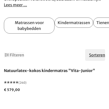
Lees meer ...
Matrassen voor
Kindermatrassen
Tiene
babybedden
Filteren
Sorteren
Gemaakt in Duitsland
Natuurlatex-kokos kindermatras "Vita-Junior"
(240)
€ 579,00
Gemaakt in Duitsland