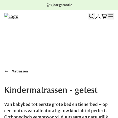
5 jaar garantie
Springen naar hoofdinhoud
Springen naar hoofdnavigatie
Springen naar voettekst
Matrassen
Kindermatrassen - getest
Van babybed tot eerste grote bed en tienerbed – op
een matras van allnatura ligt uw kind altijd perfect.
Orthopedisch verantwoord, duurzaam en natuurlijk.