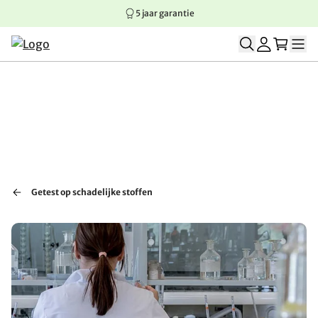
5 jaar garantie
Springen naar hoofdinhoud
Springen naar hoofdnavigatie
Springen naar voettekst
Getest op schadelijke stoffen