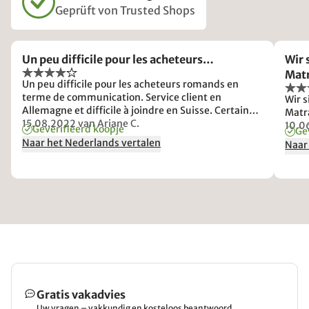
Geprüft von Trusted Shops
Un peu difficile pour les acheteurs…
Wir 
Matr
Un peu difficile pour les acheteurs romands en
terme de communication. Service client en
Wir 
Allemagne et difficile à joindre en Suisse. Certaines
Matra
informations ne sont pas cohérentes sur la livraison
15.08.2022
van Ariane C.
10.0
Geverifieerd koopje
Ge
entre les deux pays.
Naar het Nederlands vertalen
Naar
Gratis vakadvies
Uw vragen – vakkundig en kosteloos beantwoord.