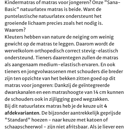
Kindermatras of matras voor jongeren? Onze "Sana-
Basic" natuurlatex matras is beide. Want de
puntelastische natuurlatex ondersteunt het
groeiende lichaam precies zoals het nodig is.
Waarom?
Kleuters hebben van nature de neiging om weinig
gewicht op de matras te leggen. Daarom wordt de
wervelkolom orthopedisch correct stevig-elastisch
ondersteund. Tieners daarentegen zullen de matras
als aangenaam medium-elastisch ervaren. En ook
tieners en jongvolwassenen met schouders die breder
zijn ten opzichte van het bekken zitten goed op dit
matras voor jongeren: Dankzij de geïntegreerde
dwarskanalen en een matrashoogte van 14 cm kunnen
de schouders ook in zijligging goed wegzakken.
Bij dit natuurlatex matras heb je de keuze uit
4
afdekvarianten
. De bijzonder aantrekkelijk geprijsde
"Standard" hoezen - naar keuze met katoen of
schaapscheerwol - zijn niet afritsbaar. Als je liever een