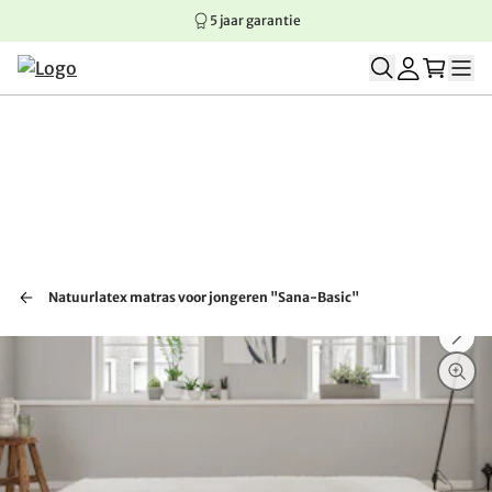
5 jaar garantie
Springen naar hoofdinhoud
Springen naar hoofdnavigatie
Springen naar voettekst
Natuurlatex matras voor jongeren "Sana-Basic"