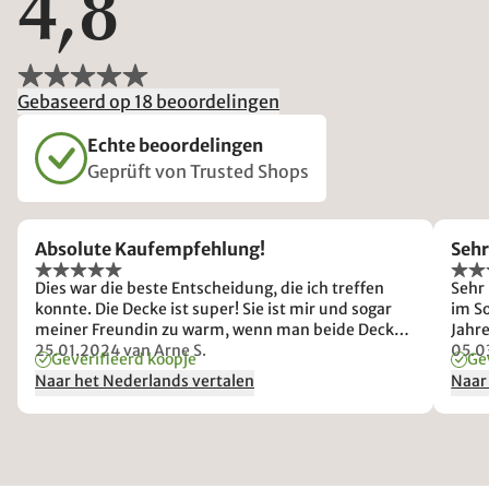
4,8
Gebaseerd op 18 beoordelingen
Echte beoordelingen
Geprüft von Trusted Shops
Absolute Kaufempfehlung!
Sehr
Dies war die beste Entscheidung, die ich treffen
Sehr 
konnte. Die Decke ist super! Sie ist mir und sogar
im S
meiner Freundin zu warm, wenn man beide Decken
Jahre
zusammensetzt! Dennoch haben wir nicht darin
25.01.2024
van Arne S.
05.0
Geverifieerd koopje
Ge
geschwitzt. Ich bin schon gespannt, wie angenehm
Naar het Nederlands vertalen
Naar
die Sommer nun mit der Seidendecke werden. Ich
möchte die Decke nicht mehr missen!