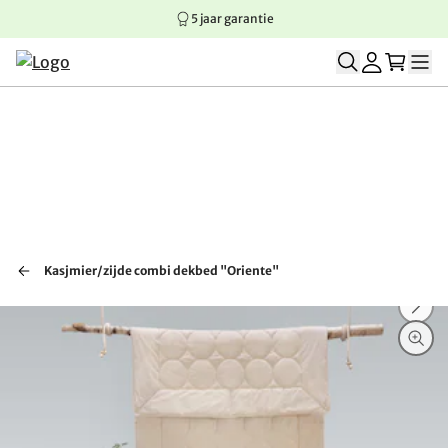
5 jaar garantie
Springen naar hoofdinhoud
Springen naar hoofdnavigatie
Springen naar voettekst
Kasjmier/zijde combi dekbed "Oriente"