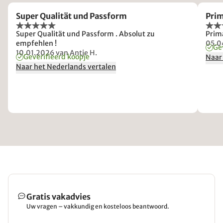
Super Qualität und Passform
Pri
Super Qualität und Passform . Absolut zu
Prim
empfehlen !
05.0
Ge
10.01.2026
van Antje H.
Geverifieerd koopje
Naar
Naar het Nederlands vertalen
Gratis vakadvies
Uw vragen – vakkundig en kosteloos beantwoord.