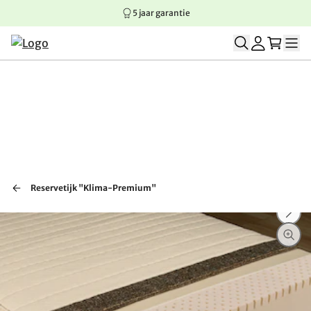
5 jaar garantie
Springen naar hoofdinhoud
Springen naar hoofdnavigatie
Springen naar voettekst
Reservetijk "Klima-Premium"