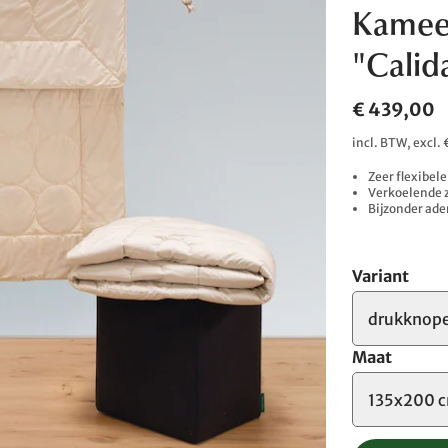
Kamee
"Calid
€ 439,00
incl. BTW, excl
Zeer flexibel
Verkoelende z
Bijzonder ad
Variant
drukknop
Maat
135x200 