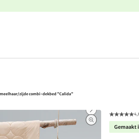
e
Gratis retourneren
meelhaar/zijde combi-dekbed "Calida"
4,
Gemaakt i