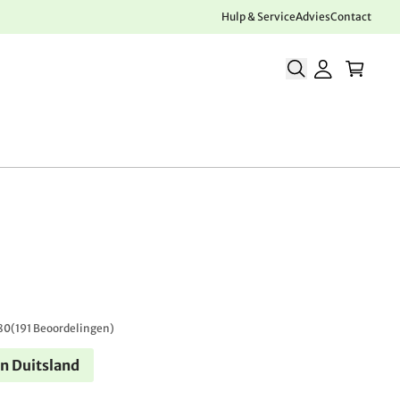
Hulp & Service
Advies
Contact
80
(
191 Beoordelingen
)
n Duitsland