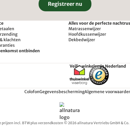
Registreer nu
ce
Alles voor de perfecte nachtru
etaalen
Matrassenwijzer
erzending
Hoofdkussenwijzer
& klachten
Dekbedwijzer
aranties
reenkomst ontbinden
Veilig winkelen in Nederland
Colofon
Gegevensbescherming
Algemene voorwaarde
e prijzen incl. BTW plus verzendkosten © 2026 allnatura Vertriebs GmbH & Co.