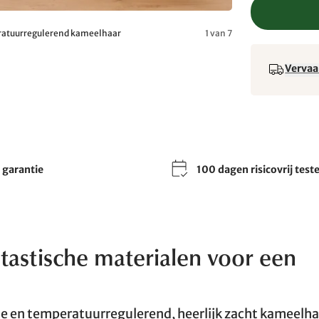
eratuurregulerend kameelhaar
1 van 7
Vervaa
r garantie
100 dagen risicovrij test
astische materialen voor een
de en temperatuurregulerend, heerlijk zacht kameelha