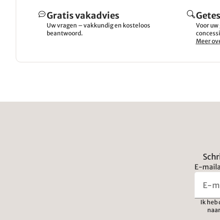
Gratis vakadvies
Getes
Uw vragen – vakkundig en kosteloos
Voor uw 
beantwoord.
concessi
Meer ove
Schr
E-maila
Ik heb
naar