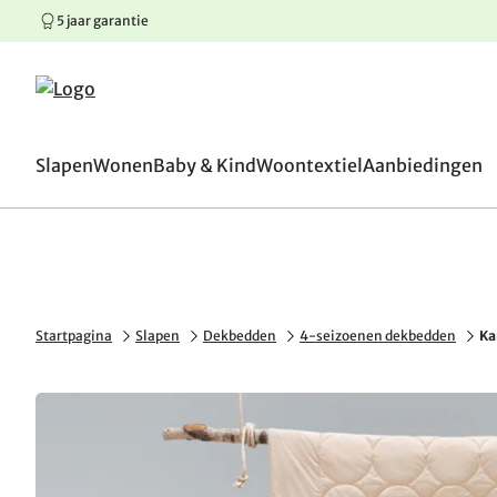
5 jaar garantie
100 dagen omruilgaranti
Springen naar hoofdinhoud
Springen naar hoofdnavigatie
Springen naar voettekst
Slapen
Wonen
Baby & Kind
Woontextiel
Aanbiedingen
Startpagina
Slapen
Dekbedden
4-seizoenen dekbedden
Ka