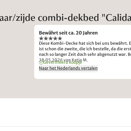
aar/zijde combi-dekbed "Calid
Bewährt seit ca. 20 Jahren
Diese Kombi-Decke hat sich bei uns bewährt. 
ist schon die zweite, die ich bestelle, da die ers
nach so langer Zeit doch sehr abgenutzt war. B
einer so großen Decke passiert es leicht, dass s
28.05.2026
van Katja M.
Geverifieerd koopje
im Bezug verrutscht. Ich nähe zusätzliche Bän
Naar het Nederlands vertalen
an die Ecken und die Mitte. Ebenso nähe ich
Bänder in den Bettbezug und knote sie dann
zusammen. So verrutscht nichts mehr. Seide 
Sommer und Wolle in der Übergangszeit. Beid
zusammen im Winter. Es ist kuschelig warm,
niemals zu kalt und man schwitzt nicht.