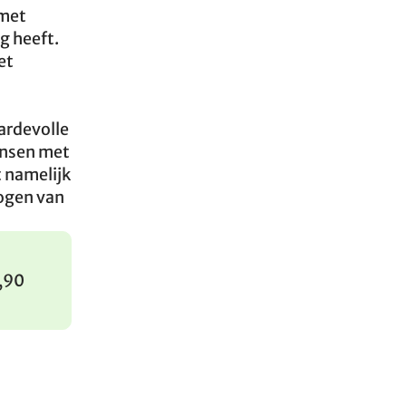
 met
g heeft.
et
ardevolle
ensen met
 namelijk
ogen van
2,90