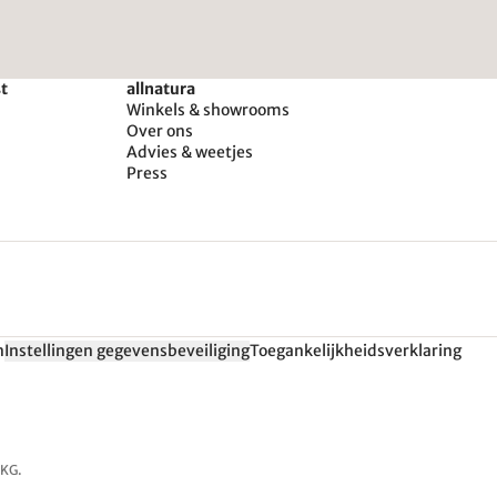
st
allnatura
Winkels & showrooms
Over ons
Advies & weetjes
Press
n
Instellingen gegevensbeveiliging
Toegankelijkheidsverklaring
 KG.