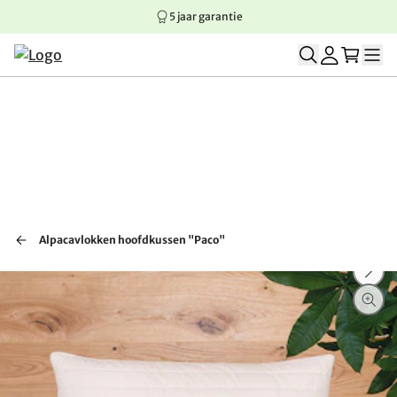
5 jaar garantie
Springen naar hoofdinhoud
Springen naar hoofdnavigatie
Springen naar voettekst
Alpacavlokken hoofdkussen "Paco"