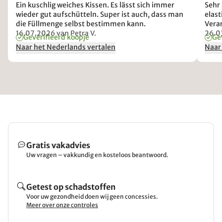
Ein kuschlig weiches Kissen. Es lässt sich immer
Sehr
wieder gut aufschütteln. Super ist auch, dass man
elast
die Füllmenge selbst bestimmen kann.
Verar
16.07.2026
van Petra V.
rausn
26.0
Geverifieerd koopje
Ge
die h
Naar het Nederlands vertalen
Naar
kauf
Gratis vakadvies
Uw vragen – vakkundig en kosteloos beantwoord.
Getest op schadstoffen
Voor uw gezondheid doen wij geen concessies.
Meer over onze controles