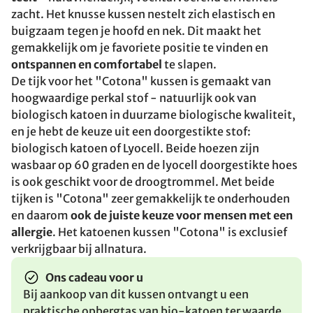
zacht. Het knusse kussen nestelt zich elastisch en
buigzaam tegen je hoofd en nek. Dit maakt het
gemakkelijk om je favoriete positie te vinden en
ontspannen en comfortabel
te slapen.
De tijk voor het "Cotona" kussen is gemaakt van
hoogwaardige perkal stof - natuurlijk ook van
biologisch katoen in duurzame biologische kwaliteit,
en je hebt de keuze uit een doorgestikte stof:
biologisch katoen of Lyocell. Beide hoezen zijn
wasbaar op 60 graden en de lyocell doorgestikte hoes
is ook geschikt voor de droogtrommel. Met beide
tijken is "Cotona" zeer gemakkelijk te onderhouden
en daarom
ook de juiste keuze voor mensen met een
allergie
. Het katoenen kussen "Cotona" is exclusief
verkrijgbaar bij allnatura.
Ons cadeau voor u
Bij aankoop van dit kussen ontvangt u een
praktische opbergtas van bio-katoen ter waarde