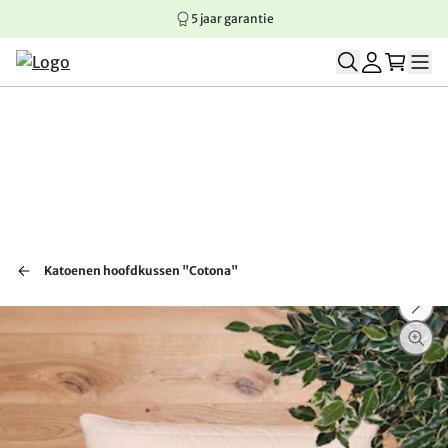
5 jaar garantie
Springen naar hoofdinhoud
Springen naar hoofdnavigatie
Springen naar voettekst
Katoenen hoofdkussen "Cotona"