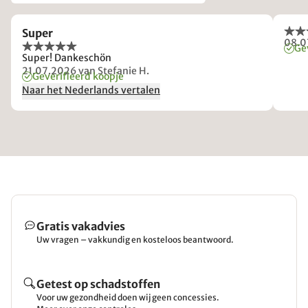
Super
08.0
Ge
Super! Dankeschön
21.07.2026
van Stefanie H.
Geverifieerd koopje
Naar het Nederlands vertalen
Gratis vakadvies
Uw vragen – vakkundig en kosteloos beantwoord.
Getest op schadstoffen
Voor uw gezondheid doen wij geen concessies.