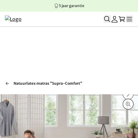
5 jaar garantie
Springen naar hoofdinhoud
Springen naar hoofdnavigatie
Springen naar voettekst
Natuurlatex matras "Supra-Comfort"