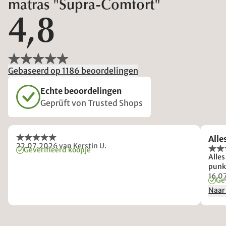
matras "Supra-Comfort"
4,8
Gebaseerd op 1186 beoordelingen
Echte beoordelingen
Geprüft von Trusted Shops
Alle
22.07.2026
van Kerstin U.
Geverifieerd koopje
Alles
punk
16.0
Ge
Naar