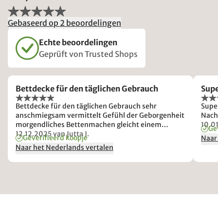
Gebaseerd op 2 beoordelingen
Echte beoordelingen
Geprüft von Trusted Shops
Bettdecke für den täglichen Gebrauch
Supe
Bettdecke für den täglichen Gebrauch sehr
Supe
anschmiegsam vermittelt Gefühl der Geborgenheit
Nacht
morgendliches Bettenmachen gleicht einem
10.0
Ge
Krafttraining
12.12.2025
van Jutta J.
Geverifieerd koopje
Naar
Naar het Nederlands vertalen