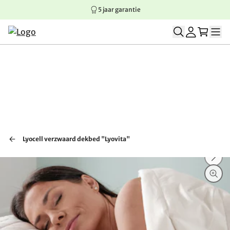
5 jaar garantie
Springen naar hoofdinhoud
Springen naar hoofdnavigatie
Springen naar voettekst
Lyocell verzwaard dekbed "Lyovita"