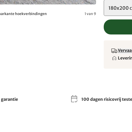
180x200 
 markante hoekverbindingen
1 van 9
Vervaa
Leveri
r garantie
100 dagen risicovrij test