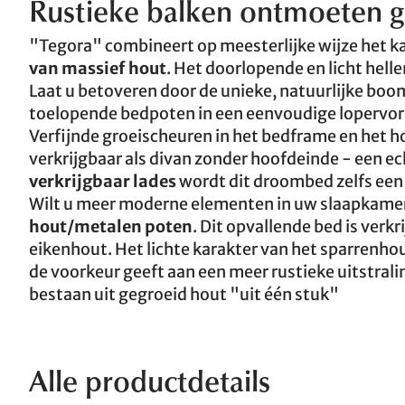
Rustieke balken ontmoeten ge
"Tegora" combineert op meesterlijke wijze het k
van massief hout
. Het doorlopende en licht helle
Laat u betoveren door de unieke, natuurlijke boo
toelopende bedpoten in een eenvoudige lopervo
Verfijnde groeischeuren in het bedframe en het h
verkrijgbaar als divan zonder hoofdeinde - een ec
verkrijgbaar lades
wordt dit droombed zelfs een 
Wilt u meer moderne elementen in uw slaapkame
hout/metalen poten
. Dit opvallende bed is verk
eikenhout. Het lichte karakter van het sparrenhout
de voorkeur geeft aan een meer rustieke uitstral
bestaan uit gegroeid hout "uit één stuk"
Alle productdetails