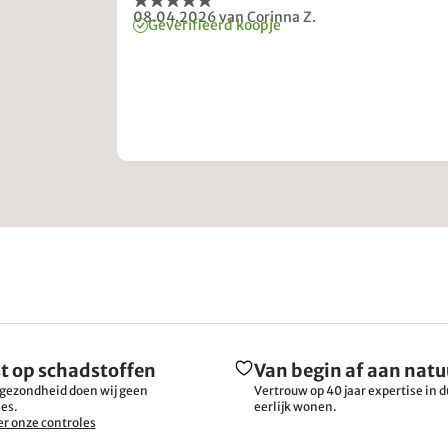
08.04.2026
van Corinna Z.
Geverifieerd koopje
t op schadstoffen
Van begin af aan natu
gezondheid doen wij geen
Vertrouw op 40 jaar expertise in
es.
eerlijk wonen.
r onze controles