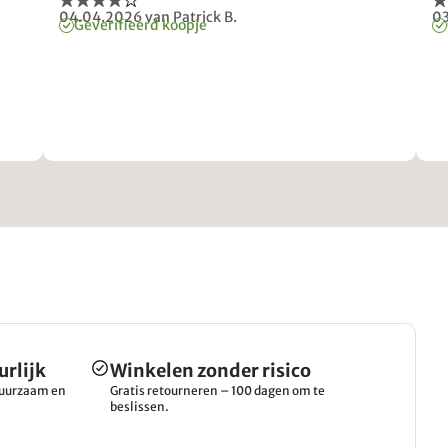
04.04.2026
van Patrick B.
0
Geverifieerd koopje
urlijk
Winkelen zonder risico
 duurzaam en
Gratis retourneren – 100 dagen om te
beslissen.