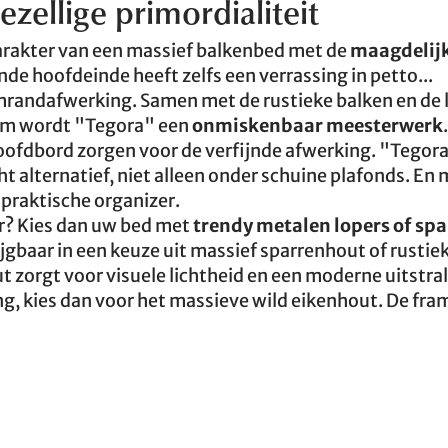
zellige primordialiteit
arakter van een massief balkenbed met de
maagdelij
nde hoofdeinde heeft zelfs een verrassing in petto...
mrandafwerking. Samen met de rustieke balken en de l
rm wordt "Tegora" een
onmiskenbaar meesterwerk
.
oofdbord zorgen voor de verfijnde afwerking. "Tegora
ht alternatief, niet alleen onder schuine plafonds. En
praktische organizer.
r? Kies dan uw bed met
trendy metalen lopers of s
rijgbaar in een keuze uit massief sparrenhout of rustie
 zorgt voor visuele lichtheid en een moderne uitstral
ing, kies dan voor het massieve wild eikenhout. De fr