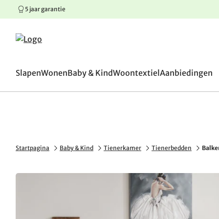
5 jaar garantie
100 dagen omruilgaranti
Springen naar hoofdinhoud
Springen naar hoofdnavigatie
Springen naar voettekst
Slapen
Wonen
Baby & Kind
Woontextiel
Aanbiedingen
Startpagina
Baby & Kind
Tienerkamer
Tienerbedden
Balke