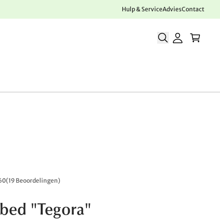
Hulp & Service
Advies
Contact
60
(
19 Beoordelingen
)
bed "Tegora"