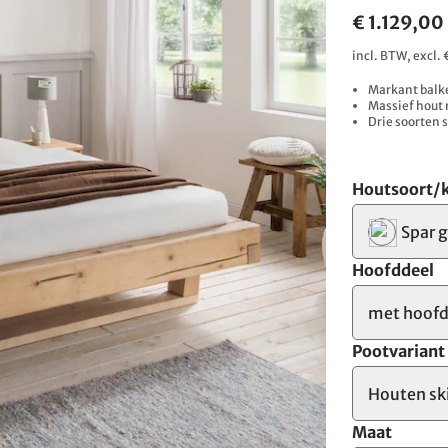
€ 1.129,00
incl. BTW, excl
Markant balk
Massief hout 
Drie soorten 
Houtsoort/k
Spar 
Hoofddeel
met hoof
Pootvariant
Houten sk
Maat