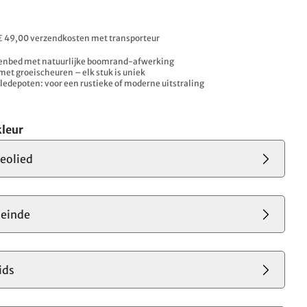
. € 49,00 verzendkosten met transporteur
enbed met natuurlijke boomrand-afwerking
met groeischeuren – elk stuk is uniek
sledepoten: voor een rustieke of moderne uitstraling
leur
geolied
deinde
ids