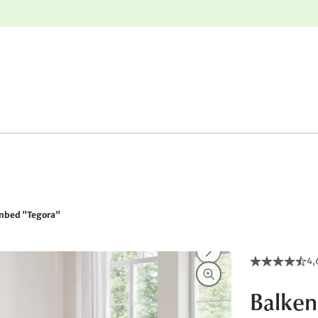
e
Gratis retourneren
nbed "Tegora"
4,
Balken