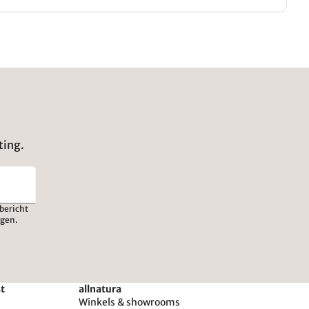
ting.
bericht
igen.
st
allnatura
Winkels & showrooms