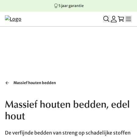
5 jaar garantie
Springen naar hoofdinhoud
Springen naar hoofdnavigatie
Springen naar voettekst
Massief houten bedden
Massief houten bedden, edel
hout
De verfijnde bedden van streng op schadelijke stoffen