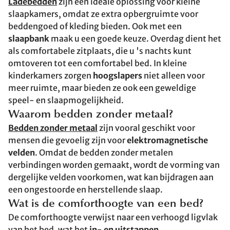
Ladebedden
zijn een ideale oplossing voor kleine
slaapkamers, omdat ze extra opbergruimte voor
beddengoed of kleding bieden. Ook met een
slaapbank
maak u een goede keuze. Overdag dient het
als comfortabele zitplaats, die u 's nachts kunt
omtoveren tot een comfortabel bed. In kleine
kinderkamers zorgen
hoogslapers
niet alleen voor
meer ruimte, maar bieden ze ook een geweldige
speel- en slaapmogelijkheid.
Waarom bedden zonder metaal?
Bedden zonder metaal
zijn vooral geschikt voor
mensen die gevoelig zijn voor
elektromagnetische
velden
. Omdat de bedden zonder metalen
verbindingen worden gemaakt, wordt de vorming van
dergelijke velden voorkomen, wat kan bijdragen aan
een ongestoorde en herstellende slaap.
Wat is de comforthoogte van een bed?
De comforthoogte verwijst naar een verhoogd ligvlak
van het bed, wat het
in- en uitstappen