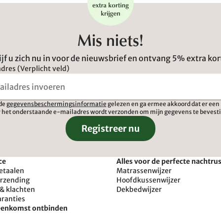
Mis niets!
ijf u zich nu in voor de nieuwsbrief en ontvang 5% extra kor
dres (Verplicht veld)
 de
gegevensbeschermingsinformatie
gelezen en ga ermee akkoord dat er een 
 het onderstaande e-mailadres wordt verzonden om mijn gegevens te bevest
Registreer nu
ce
Alles voor de perfecte nachtru
etaalen
Matrassenwijzer
erzending
Hoofdkussenwijzer
& klachten
Dekbedwijzer
aranties
reenkomst ontbinden