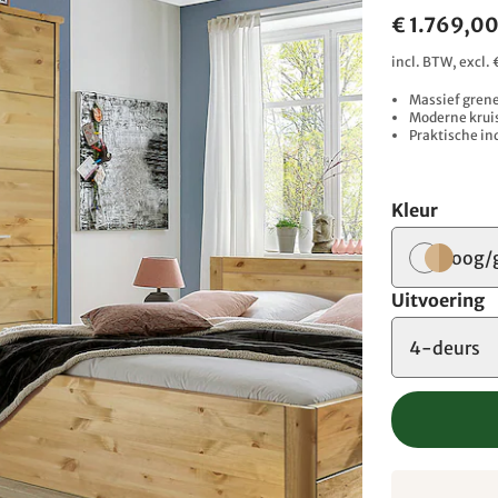
€ 1.769,0
incl. BTW, excl
Massief grene
Moderne kruis
Praktische in
Kleur
loog/
Uitvoering
4-deurs