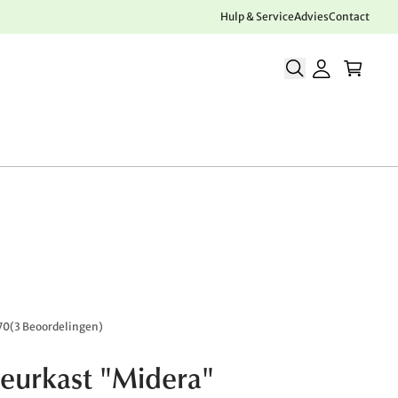
Hulp & Service
Advies
Contact
70
(
3 Beoordelingen
)
eurkast "Midera"