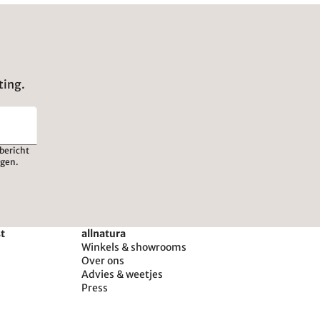
ting.
bericht
igen.
st
allnatura
Winkels & showrooms
Over ons
Advies & weetjes
Press