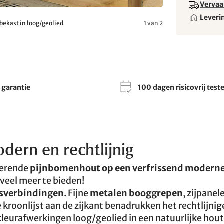
Vervaa
Leveri
bekast in loog/geolied
1 van 2
r garantie
100 dagen risicovrij test
dern en rechtlijnig
terende
pijnbomenhout op een verfrissend modern
veel meer te bieden!
isverbindingen
. Fijne
metalen booggrepen
, zijpanel
e kroonlijst aan de zijkant benadrukken het rechtlijnig
kleurafwerkingen loog/geolied in een natuurlijke hout