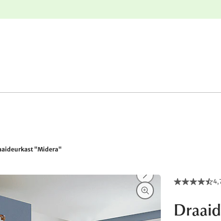
e
Gratis retourneren
aaideurkast "Midera"
4,
Draaid