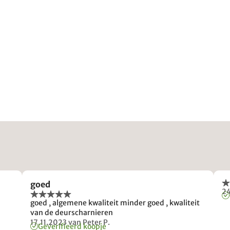
goed
2
goed , algemene kwaliteit minder goed , kwaliteit
van de deurscharnieren
17.11.2023
van Peter P.
Geverifieerd koopje