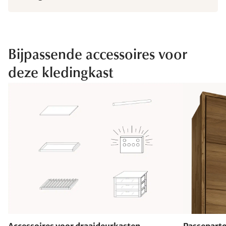
Bijpassende accessoires voor
deze kledingkast
Accessoires voor draaideurkasten
Passeparto