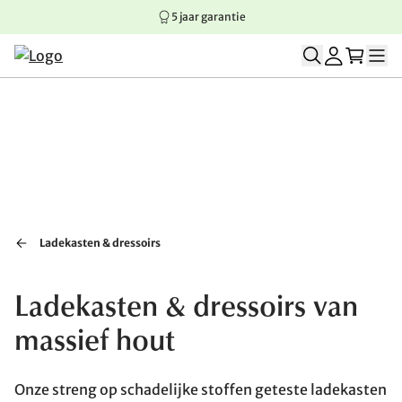
5 jaar garantie
Springen naar hoofdinhoud
Springen naar hoofdnavigatie
Springen naar voettekst
Ladekasten & dressoirs
Ladekasten & dressoirs van
massief hout
Onze streng op schadelijke stoffen geteste ladekasten