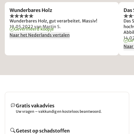
Wunderbares Holz
Das
Wunderbares Holz, gut verarbeitet. Massiv!
Das S
19.05.2022
van Martin S.
hochw
Geverifieerd koopje
Abbi
Naar het Nederlands vertalen
jetz
14.0
Ge
bewun
Naar
auße
Gratis vakadvies
Uw vragen – vakkundig en kosteloos beantwoord.
Getest op schadstoffen