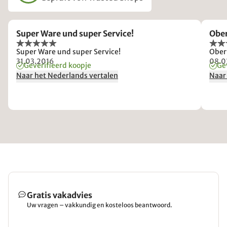
Super Ware und super Service!
Obe
Super Ware und super Service!
Ober
31.03.2016
08.0
Geverifieerd koopje
Ge
Naar het Nederlands vertalen
Naar
Gratis vakadvies
Uw vragen – vakkundig en kosteloos beantwoord.