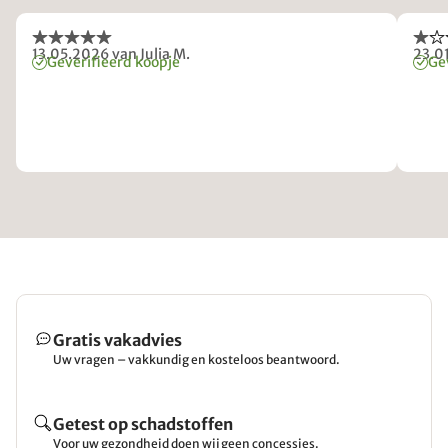
13.05.2026
van Julia M.
23.0
Geverifieerd koopje
Ge
Gratis vakadvies
Uw vragen – vakkundig en kosteloos beantwoord.
Getest op schadstoffen
Voor uw gezondheid doen wij geen concessies.