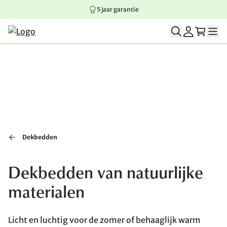
5 jaar garantie
Springen naar hoofdinhoud
Springen naar hoofdnavigatie
Springen naar voettekst
Dekbedden
Dekbedden van natuurlijke
materialen
Licht en luchtig voor de zomer of behaaglijk warm