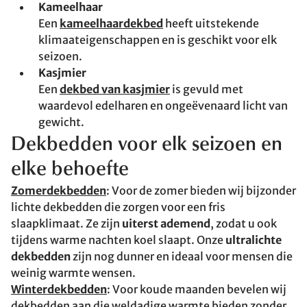
Kameelhaar
Een
kameelhaardekbed
heeft uitstekende
klimaateigenschappen en is geschikt voor elk
seizoen.
Kasjmier
Een
dekbed van kasjmier
is gevuld met
waardevol edelharen en ongeëvenaard licht van
gewicht.
Dekbedden voor elk seizoen en
elke behoefte
Zomerdekbedden
: Voor de zomer bieden wij bijzonder
lichte dekbedden die zorgen voor een fris
slaapklimaat. Ze zijn
uiterst ademend
, zodat u ook
tijdens warme nachten koel slaapt. Onze
ultralichte
dekbedden
zijn nog dunner en ideaal voor mensen die
weinig warmte wensen.
Winterdekbedden
: Voor koude maanden bevelen wij
dekbedden aan die weldadige warmte bieden zonder