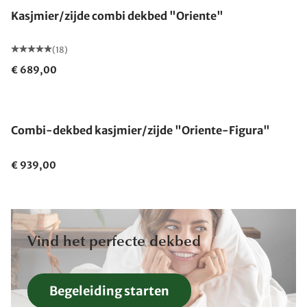
Kasjmier/zijde combi dekbed "Oriente"
(18)
€ 689,00
Gemaakt in Duitsland
Combi-dekbed kasjmier/zijde "Oriente-Figura"
€ 939,00
Vind het perfecte dekbed
Begeleiding starten