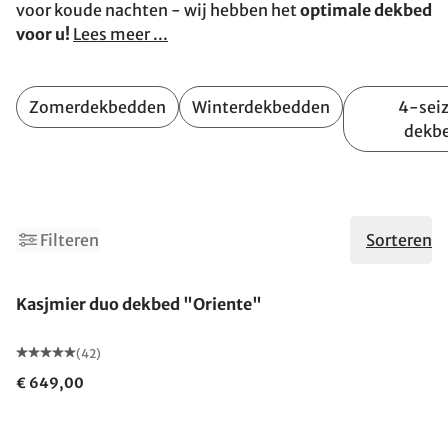
voor koude nachten - wij hebben het
optimale dekbed
voor u!
Lees meer ...
Zomerdekbedden
Winterdekbedden
4-sei
dekb
Filteren
Sorteren
Gemaakt in Duitsland
Kasjmier duo dekbed "Oriente"
(42)
€ 649,00
Gemaakt in Duitsland