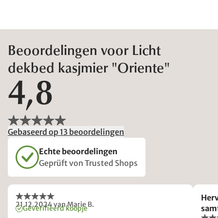
Beoordelingen voor Licht
dekbed kasjmier "Oriente"
4,8
Gebaseerd op 13 beoordelingen
Echte beoordelingen
Geprüft von Trusted Shops
Herv
21.12.2024
van Marie B.
samt
Geverifieerd koopje