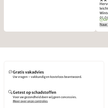
Herv
leich
Wint
komm
01.0
Ge
Naar
Gratis vakadvies
Uw vragen – vakkundig en kosteloos beantwoord.
Getest op schadstoffen
Voor uw gezondheid doen wij geen concessies.
Meer over onze controles