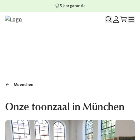
5 jaar garantie
Springen naar hoofdinhoud
Springen naar hoofdnavigatie
Springen naar voettekst
Muenchen
Onze toonzaal in München