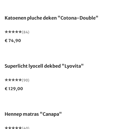
Gemaakt in Duitsland
Katoenen pluche deken "Cotona-Double"
(84)
€ 74,90
Gemaakt in Duitsland
Superlicht lyocell dekbed "Lyovita"
(90)
€ 129,00
Gemaakt in Duitsland
Hennep matras "Canapa"
(40)