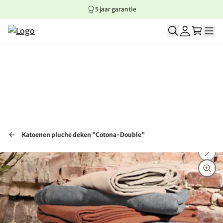
5 jaar garantie
Springen naar hoofdinhoud
Springen naar hoofdnavigatie
Springen naar voettekst
Katoenen pluche deken "Cotona-Double"