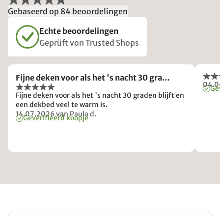
Gebaseerd op 84 beoordelingen
Echte beoordelingen
Geprüft von Trusted Shops
Fijne deken voor als het 's nacht 30 gra…
04.0
Ge
Fijne deken voor als het 's nacht 30 graden blijft en
een dekbed veel te warm is.
14.07.2026
van Paula d.
Geverifieerd koopje