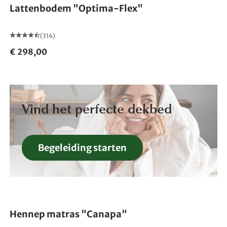
Lattenbodem "Optima-Flex"
(314)
€ 298,00
Vind het perfecte dekbed
Begeleiding starten
Gemaakt in Duitsland
Hennep matras "Canapa"