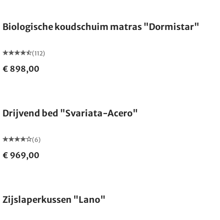
Gemaakt in Duitsland
Biologische koudschuim matras "Dormistar"
(112)
€ 898,00
Drijvend bed "Svariata-Acero"
(6)
€ 969,00
Gemaakt in Duitsland
Zijslaperkussen "Lano"