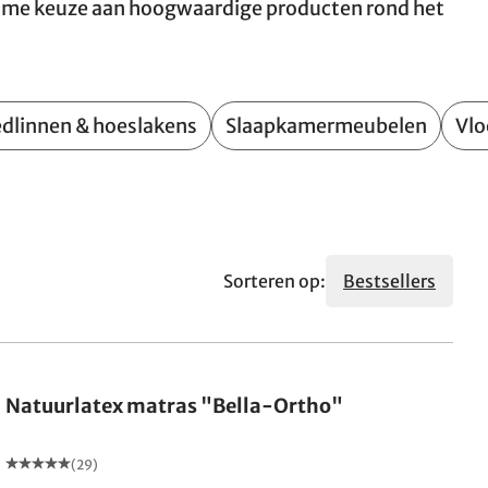
 ruime keuze aan hoogwaardige producten rond het
dlinnen & hoeslakens
Slaapkamermeubelen
Vlo
Sorteren op:
Bestsellers
Gemaakt in Duitsland
Natuurlatex matras "Bella-Ortho"
(29)