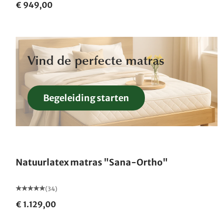
€ 949,00
Vind de perfecte matras
Begeleiding starten
Gemaakt in Duitsland
Natuurlatex matras "Sana-Ortho"
(34)
€ 1.129,00