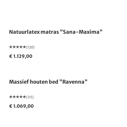
Gemaakt in Duitsland
Natuurlatex matras "Sana-Maxima"
(120)
€ 1.129,00
Gemaakt in Duitsland
Massief houten bed "Ravenna"
(115)
€ 1.069,00
Gemaakt in Duitsland