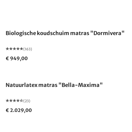
Gemaakt in Duitsland
Biologische koudschuim matras "Dormivera"
(163)
€ 949,00
Gemaakt in Duitsland
Natuurlatex matras "Bella-Maxima"
(23)
€ 2.029,00
Gemaakt in Duitsland