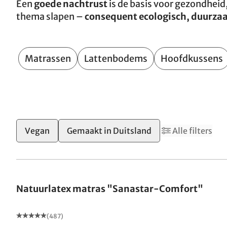
Een
goede nachtrust
is de basis voor gezondheid
thema slapen –
consequent ecologisch, duurza
Matrassen
Lattenbodems
Hoofdkussens
1
3
Vegan
Gemaakt in Duitsland
Alle filters
Gemaakt in Duitsland
Natuurlatex matras "Sanastar-Comfort"
(487)