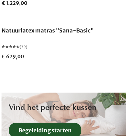
€ 1.229,00
Gemaakt in Duitsland
Natuurlatex matras "Sana-Basic"
(39)
€ 679,00
Vind het perfecte kussen
Begeleiding starten