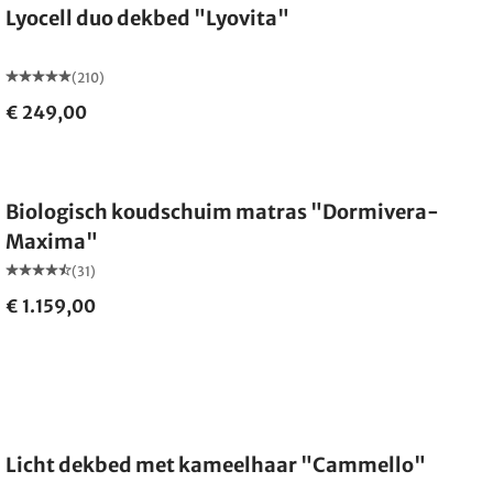
Lyocell duo dekbed "Lyovita"
(210)
€ 249,00
Gemaakt in Duitsland
Biologisch koudschuim matras "Dormivera-
Maxima"
(31)
€ 1.159,00
Gemaakt in Duitsland
Licht dekbed met kameelhaar "Cammello"