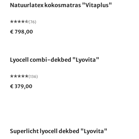
Natuurlatex kokosmatras "Vitaplus"
(76)
€ 798,00
Gemaakt in Duitsland
Lyocell combi-dekbed "Lyovita"
(136)
€ 379,00
Gemaakt in Duitsland
Superlicht lyocell dekbed "Lyovita"