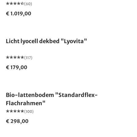
(60)
€ 1.019,00
Gemaakt in Duitsland
Licht lyocell dekbed "Lyovita"
(117)
€ 179,00
Gemaakt in Duitsland
Bio-lattenbodem "Standardflex-
Flachrahmen"
(100)
€ 298,00