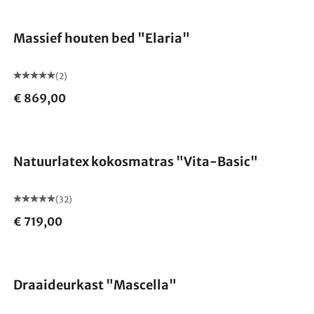
Massief houten bed "Elaria"
(2)
€ 869,00
Gemaakt in Duitsland
Natuurlatex kokosmatras "Vita-Basic"
(32)
€ 719,00
Draaideurkast "Mascella"