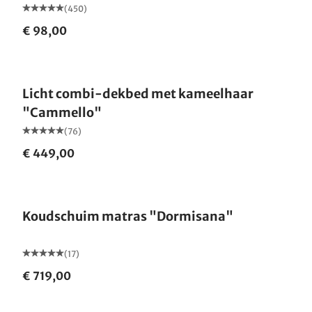
(450)
€ 98,00
Gemaakt in Duitsland
Licht combi-dekbed met kameelhaar
"Cammello"
(76)
€ 449,00
Gemaakt in Duitsland
Koudschuim matras "Dormisana"
(17)
€ 719,00