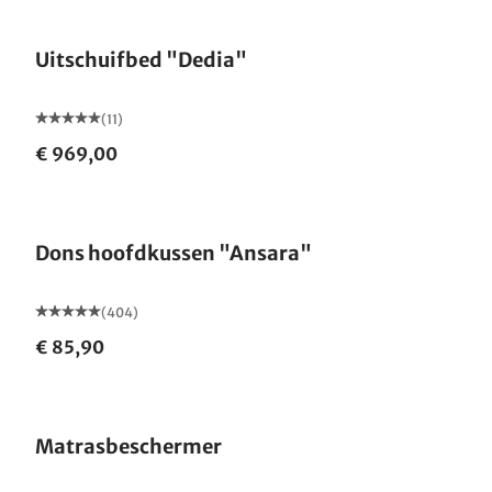
Uitschuifbed "Dedia"
(11)
€ 969,00
Gemaakt in Duitsland
Dons hoofdkussen "Ansara"
(404)
€ 85,90
Gemaakt in Duitsland
Matrasbeschermer