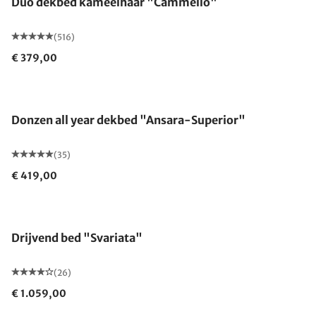
Duo dekbed kameelhaar "Cammello"
(516)
€ 379,00
Gemaakt in Duitsland
Donzen all year dekbed "Ansara-Superior"
(35)
€ 419,00
Drijvend bed "Svariata"
(26)
€ 1.059,00