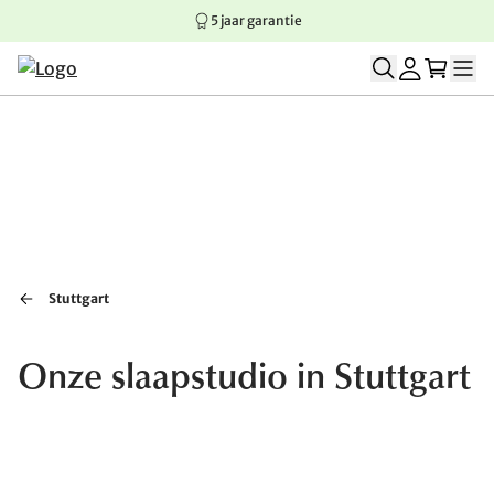
5 jaar garantie
Springen naar hoofdinhoud
Springen naar hoofdnavigatie
Springen naar voettekst
Stuttgart
Onze slaapstudio in Stuttgart