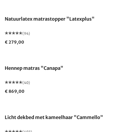
Gemaakt in Duitsland
Natuurlatex matrastopper "Latexplus"
(94)
€ 279,00
Gemaakt in Duitsland
Hennep matras "Canapa"
(40)
€ 869,00
Gemaakt in Duitsland
Licht dekbed met kameelhaar "Cammello"
(493)