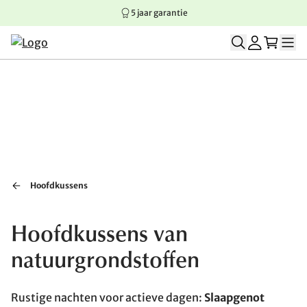
5 jaar garantie
Springen naar hoofdinhoud
Springen naar hoofdnavigatie
Springen naar voettekst
Hoofdkussens
Hoofdkussens van
natuurgrondstoffen
Rustige nachten voor actieve dagen:
Slaapgenot