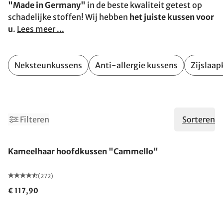
"Made in Germany"
in de beste kwaliteit getest op
schadelijke stoffen! Wij hebben
het juiste kussen voor
u
.
Lees meer ...
Neksteunkussens
Anti-allergie kussens
Zijslaa
Filteren
Sorteren
Gemaakt in Duitsland
Kameelhaar hoofdkussen "Cammello"
(272)
€ 117,90
Gemaakt in Duitsland