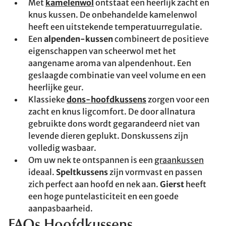
Met
kamelenwol
ontstaat een heerlijk zacht en
knus kussen. De onbehandelde kamelenwol
heeft een uitstekende temperatuurregulatie.
Een
alpenden-kussen
combineert de positieve
eigenschappen van scheerwol met het
aangename aroma van alpendenhout. Een
geslaagde combinatie van veel volume en een
heerlijke geur.
Klassieke
dons-hoofdkussens
zorgen voor een
zacht en knus ligcomfort. De door allnatura
gebruikte dons wordt gegarandeerd niet van
levende dieren geplukt. Donskussens zijn
volledig wasbaar.
Om uw nek te ontspannen is een
graankussen
ideaal.
Speltkussens
zijn vormvast en passen
zich perfect aan hoofd en nek aan.
Gierst
heeft
een hoge puntelasticiteit en een goede
aanpasbaarheid.
FAQs Hoofdkussens