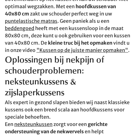
optimaal wegzakken. Met een
hoofdkussen van
40x80 cm
zakt uw schouder perfect weg in uw
puntelastische matras
. Geen paniek als u een
beddengoed
heeft met een kussensloop in de maat
80x80 cm, deze kunt u ook gebruiken voor een kussen
van 40x80 cm. De
kleine truc bij het opmaken
vindt u
in onze video
"Kussen op de juiste manier opmaken"
.
Oplossingen bij nekpijn of
schouderproblemen:
neksteunkussens &
zijslaperkussens
Als expert in gezond slapen bieden wij naast klassieke
kussens ook een breed scala aan hoofdkussens voor
speciale behoeften.
Een
neksteunkussen
zorgt voor een
gerichte
ondersteuning van de nekwervels
en helpt