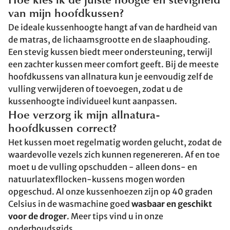
Hoe kies ik de juiste hoogte en stevigheid
van mijn hoofdkussen?
De ideale kussenhoogte hangt af van de hardheid van
de matras, de lichaamsgrootte en de slaaphouding.
Een stevig kussen biedt meer ondersteuning, terwijl
een zachter kussen meer comfort geeft. Bij de meeste
hoofdkussens van allnatura kun je eenvoudig zelf de
vulling verwijderen of toevoegen, zodat u de
kussenhoogte individueel kunt aanpassen.
Hoe verzorg ik mijn allnatura-
hoofdkussen correct?
Het kussen moet regelmatig worden gelucht, zodat de
waardevolle vezels zich kunnen regenereren. Af en toe
moet u de vulling opschudden - alleen dons- en
natuurlatexfllocken-kussens mogen worden
opgeschud. Al onze kussenhoezen zijn op 40 graden
Celsius in de wasmachine goed
wasbaar en geschikt
voor de droger
. Meer tips vind u in onze
onderhoudsgids
.