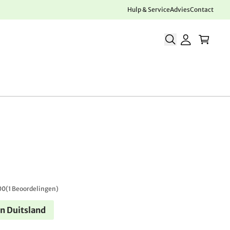
Hulp & Service
Advies
Contact
00
(
1 Beoordelingen
)
n Duitsland