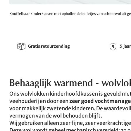
Knuffelbaar kinderkussen met opbollende bolletjes van scheerwol uit g
Gratis retourzending
5 jaa
Behaaglijk warmend - wolvlo
Ons wolvlokken kinderhoofdkussen is gevuld met
veehouderij en door een
zeer goed vochtmanag
voor makkelijk zwetende kinderen. De waardevolle
vermogen van de wol behouden blijft.
Wij gebruiken alleen zeer fijne, zeer veerkrachti
Deze wol wordt geheel mechanisch veredeld; zo on