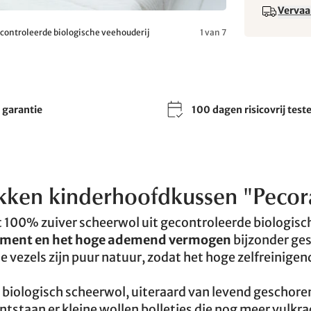
Vervaa
econtroleerde biologische veehouderij
1 van 7
r garantie
100 dagen risicovrij test
kken kinderhoofdkussen "Pecor
 100% zuiver scheerwol uit gecontroleerde biologisc
ement en het hoge ademend vermogen
bijzonder ges
 vezels zijn puur natuur, zodat het hoge zelfreinigen
ge biologisch scheerwol, uiteraard van levend geschore
tstaan er kleine wollen bolletjes die nog meer vulkra