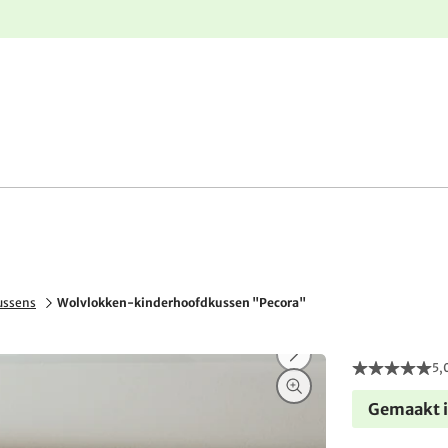
e
Gratis retourneren
ussens
Wolvlokken-kinderhoofdkussen "Pecora"
5,
Gemaakt i