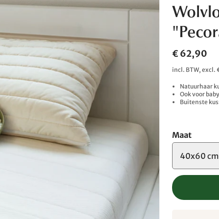
Wolvl
"Pecor
€ 62,90
incl. BTW, excl
Natuurhaar k
Ook voor baby
Buitenste ku
Maat
40x60 c