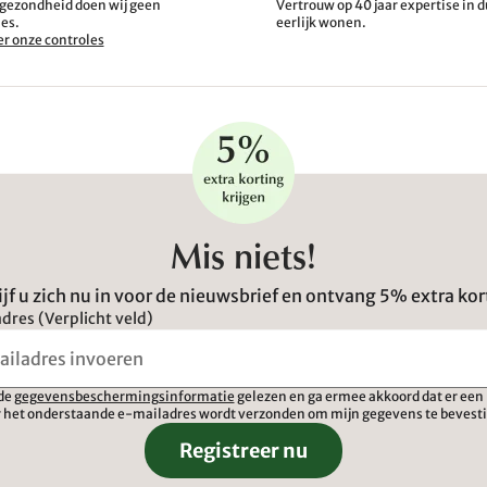
gezondheid doen wij geen
Vertrouw op 40 jaar expertise in
es.
eerlijk wonen.
r onze controles
Mis niets!
ijf u zich nu in voor de nieuwsbrief en ontvang 5% extra kor
dres (Verplicht veld)
 de
gegevensbeschermingsinformatie
gelezen en ga ermee akkoord dat er een 
 het onderstaande e-mailadres wordt verzonden om mijn gegevens te bevest
Registreer nu