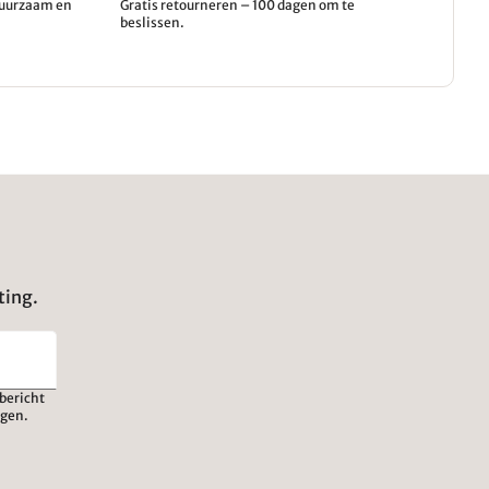
 duurzaam en
Gratis retourneren – 100 dagen om te
beslissen.
ting.
bericht
igen.