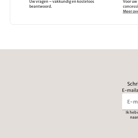
Uw vragen – vakkundig en kosteloos
Voor uw 
beantwoord.
concessi
Meer ove
Schr
E-maila
Ik heb
naar