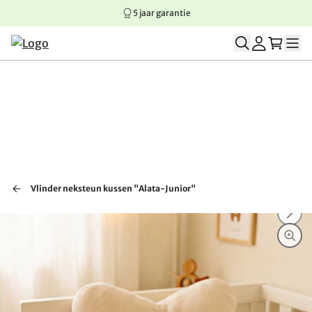
5 jaar garantie
Springen naar hoofdinhoud
Springen naar hoofdnavigatie
Springen naar voettekst
Vlinder neksteun kussen "Alata-Junior"