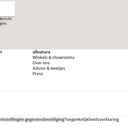
bericht
igen.
st
allnatura
Winkels & showrooms
Over ons
Advies & weetjes
Press
n
Instellingen gegevensbeveiliging
Toegankelijkheidsverklaring