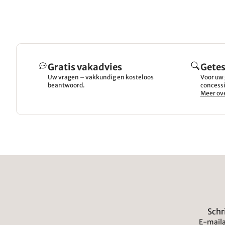
Gratis vakadvies
Getes
Uw vragen – vakkundig en kosteloos
Voor uw 
beantwoord.
concessi
Meer ove
Schr
E-maila