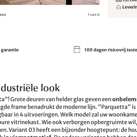
Leveri
uken
1 van 6
r garantie
100 dagen risicovrij test
dustriële look
ta"! Grote deuren van helder glas geven een
onbelem
aagde frame benadrukt de moderne lijn. "Parquetta" i
jgbaar in 4 uitvoeringen. Welk model zal uw woonkame
pure vitrinekast. Wie ook verborgen opbergruimte wil
ben. Variant 03 heeft een bijzonder hoogtepunt: de ho