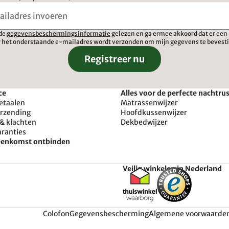
 de
gegevensbeschermingsinformatie
gelezen en ga ermee akkoord dat er een 
 het onderstaande e-mailadres wordt verzonden om mijn gegevens te bevest
Registreer nu
ce
Alles voor de perfecte nachtru
etaalen
Matrassenwijzer
erzending
Hoofdkussenwijzer
& klachten
Dekbedwijzer
aranties
reenkomst ontbinden
Veilig winkelen in Nederland
Colofon
Gegevensbescherming
Algemene voorwaarde