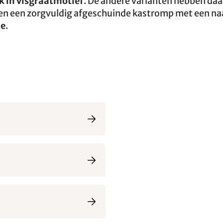
k in visgraatmotief
. De andere varianten hebben da
ben een zorgvuldig afgeschuinde kastromp met een na
me
.