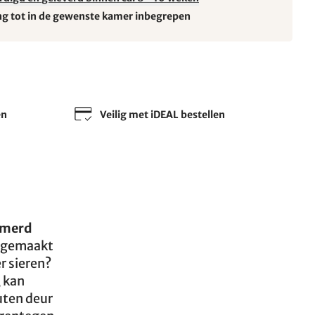
ng tot in de gewenste kamer inbegrepen
en
Veilig met iDEAL bestellen
merd
s gemaakt
r sieren?
, kan
uten deur