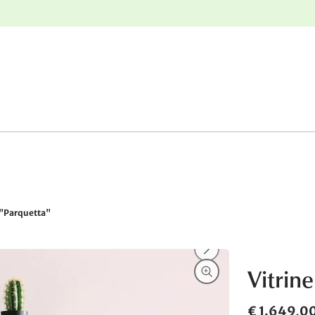
e
Gratis retourneren
 "Parquetta"
Vitrin
€ 1.649,0