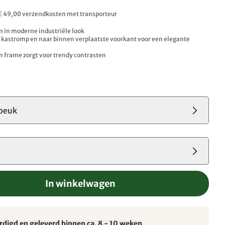
. € 49,00 verzendkosten met transporteur
n in moderne industriële look
kastromp en naar binnen verplaatste voorkant voor een elegante
 frame zorgt voor trendy contrasten
beuk
In winkelwagen
rdigd en geleverd binnen ca. 8 - 10 weken