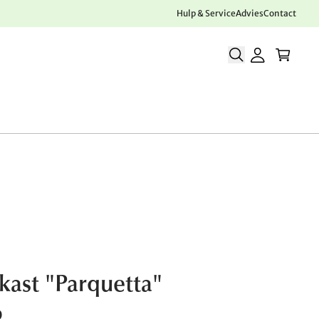
Hulp & Service
Advies
Contact
ekast "Parquetta"
0