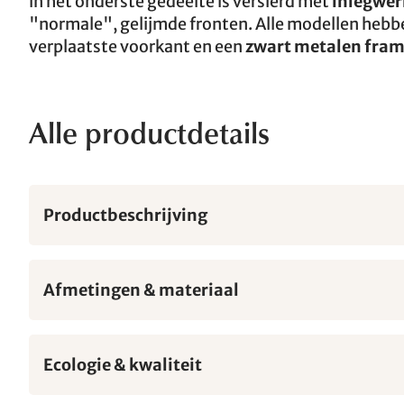
in het onderste gedeelte is versierd met
inlegwer
"normale", gelijmde fronten. Alle modellen heb
verplaatste voorkant en een
zwart metalen fra
Alle productdetails
Productbeschrijving
Afmetingen & materiaal
Ecologie & kwaliteit