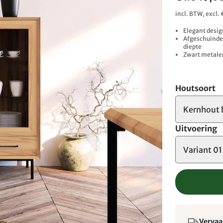
incl. BTW, excl
Elegant desig
Afgeschuinde 
diepte
Zwart metalen
Houtsoort
Kernhout 
Uitvoering
Variant 01
Vervaa