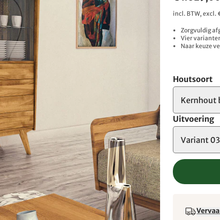
incl. BTW, excl
Zorgvuldig af
Vier variant
Naar keuze ve
Houtsoort
Kernhout 
Uitvoering
Variant 0
Vervaa