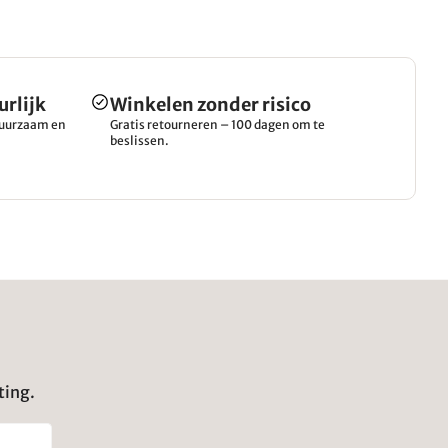
urlijk
Winkelen zonder risico
 duurzaam en
Gratis retourneren – 100 dagen om te
beslissen.
ting.