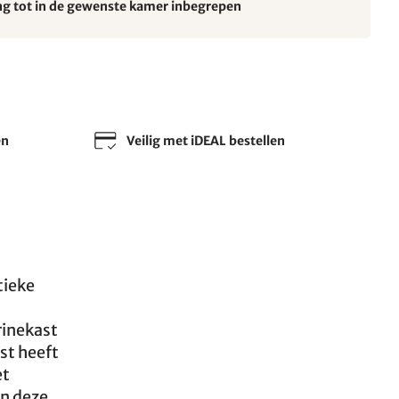
ng tot in de gewenste kamer inbegrepen
en
Veilig met iDEAL bestellen
tieke
rinekast
st heeft
et
en deze