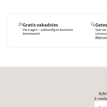
Gratis vakadvies
Getes
Uw vragen – vakkundig en kosteloos
Voor uw 
beantwoord.
concessi
Meer ove
Schr
E-maila