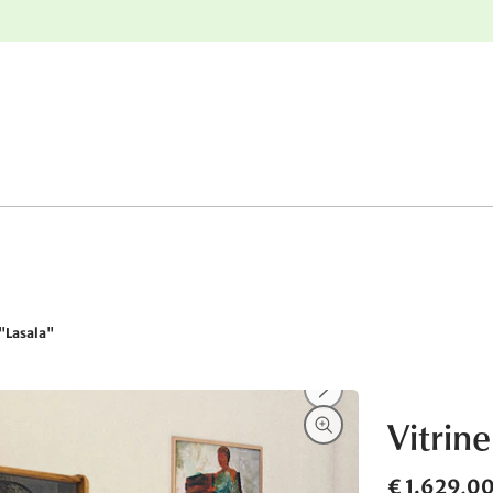
e
Gratis retourneren
 "Lasala"
Vitrine
€ 1.629,0