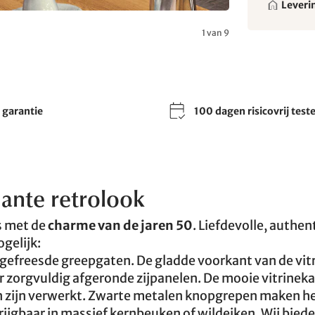
Leveri
1 van 9
r garantie
100 dagen risicovrij test
mante retrolook
s met de
charme van de jaren 50
. Liefdevolle, authen
gelijk:
, gefreesde greepgaten. De gladde voorkant van de vit
or zorgvuldig afgeronde zijpanelen. De mooie vitrineka
in zijn verwerkt. Zwarte metalen knopgrepen maken h
rijgbaar in massief kernbeuken of wildeiken. Wij bied