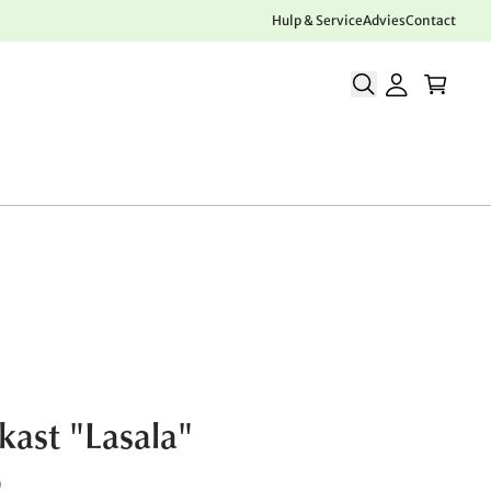
Hulp & Service
Advies
Contact
kast "Lasala"
0