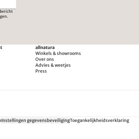
bericht
igen.
st
allnatura
Winkels & showrooms
Over ons
Advies & weetjes
Press
n
Instellingen gegevensbeveiliging
Toegankelijkheidsverklaring