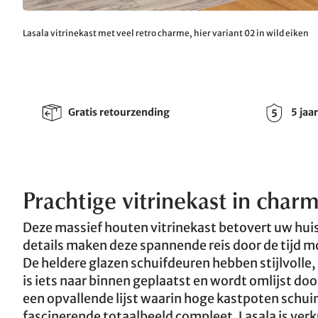
Lasala vitrinekast met veel retro charme, hier variant 02 in wild eiken
Gratis retourzending
5 jaa
Prachtige vitrinekast in char
Deze massief houten vitrinekast betovert uw hui
details maken deze spannende reis door de tijd mo
De heldere glazen schuifdeuren hebben stijlvolle
is iets naar binnen geplaatst en wordt omlijst do
een opvallende lijst waarin hoge kastpoten schu
fascinerende totaalbeeld compleet. Lasala is verk