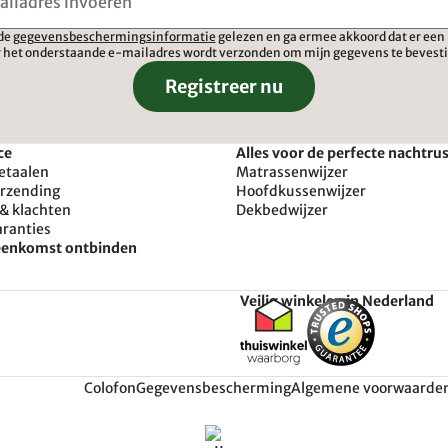
 de
gegevensbeschermingsinformatie
gelezen en ga ermee akkoord dat er een 
 het onderstaande e-mailadres wordt verzonden om mijn gegevens te bevest
Registreer nu
ce
Alles voor de perfecte nachtru
etaalen
Matrassenwijzer
erzending
Hoofdkussenwijzer
& klachten
Dekbedwijzer
aranties
reenkomst ontbinden
Veilig winkelen in Nederland
Colofon
Gegevensbescherming
Algemene voorwaarde