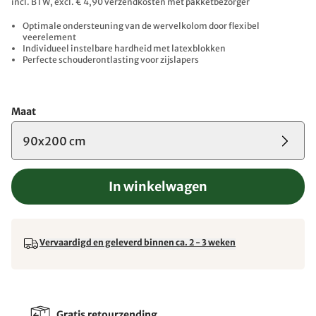
incl. BTW, excl. € 4,90 verzendkosten met pakketbezorger
Optimale ondersteuning van de wervelkolom door flexibel
veerelement
Individueel instelbare hardheid met latexblokken
Perfecte schouderontlasting voor zijslapers
Maat
90x200 cm
In winkelwagen
Vervaardigd en geleverd binnen ca. 2 - 3 weken
Gratis retourzending