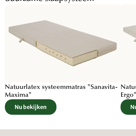
Natuurlatex systeemmatras "Sanavita-
Natu
Maxima"
Ergo
Nu bekijken
N