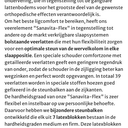
ondervering, die in tegenstelling tot de gangbare
lattenbodems voor het grootste deel van de gewenste
orthopedische effecten verantwoordelijk is.
Om het beste ligcomfort te bereiken, heeft ons
veerelement "Sanavita-Flex" in tegenstelling tot
andere op de markt verkrijgbare slaapsystemen
bolstaande veerlatten
die met hun flexibiliteit zorgen
voor een
optimale steun van de wervelkolom in elke
slaappositie
. Een speciale schouder comfortzone met
getailleerde veerlatten geeft een geringere tegendruk
van onder, zodat de schouder in de zijligging beter kan
wegzinken en perfect wordt opgevangen. In totaal 39
veerlatten worden in speciale stoffen hoezen goed
gefixeerd in de steunbalken aan de zijkanten.
De hardheidsgraad van onze "Sanavita-Flex" is zeer
flexibel en instelbaar op uw persoonlijke behoefte.
Daarvoor hebben we
bijzondere steunbalken
ontwikkeld die elk uit
7 latexblokken
bestaan in de
hardheidsgraden medium en firm. Deze latexblokken