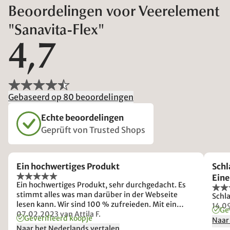
Beoordelingen voor Veerelement
"Sanavita-Flex"
4,7
Gebaseerd op 80 beoordelingen
Echte beoordelingen
Geprüft von Trusted Shops
Ein hochwertiges Produkt
Schl
Ein
Ein hochwertiges Produkt, sehr durchgedacht. Es
stimmt alles was man darüber in der Webseite
Schl
lesen kann. Wir sind 100 % zufreieden. Mit ein
14.0
Ge
bischen geduld muss man die für sich richtige
07.02.2023
van Attila F.
Geverifieerd koopje
Naar
Einstellungen finden.
Naar het Nederlands vertalen