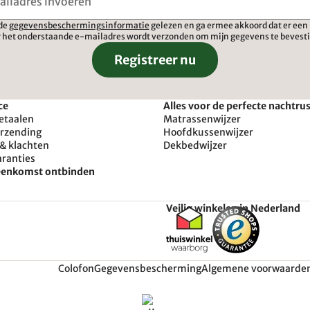
 de
gegevensbeschermingsinformatie
gelezen en ga ermee akkoord dat er een 
 het onderstaande e-mailadres wordt verzonden om mijn gegevens te bevest
Registreer nu
ce
Alles voor de perfecte nachtru
etaalen
Matrassenwijzer
erzending
Hoofdkussenwijzer
& klachten
Dekbedwijzer
aranties
reenkomst ontbinden
Veilig winkelen in Nederland
Colofon
Gegevensbescherming
Algemene voorwaarde