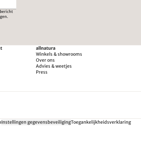
bericht
igen.
st
allnatura
Winkels & showrooms
Over ons
Advies & weetjes
Press
n
Instellingen gegevensbeveiliging
Toegankelijkheidsverklaring