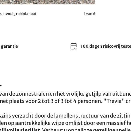
bestendig robiniahout
1 van 6
r garantie
100 dagen risicovrij test
.
an de zonnestralen en het vrolijke getjilp van uitbun
met plaats voor 2 tot 3 of 3 tot 4 personen. "Trevia" c
zins verzacht door de lamellenstructuur van de zitti
den op aantrekkelijke wijze omlijst door een massief 
tijlvolle sierlijst
. Verheug u op talloze gezellige spell