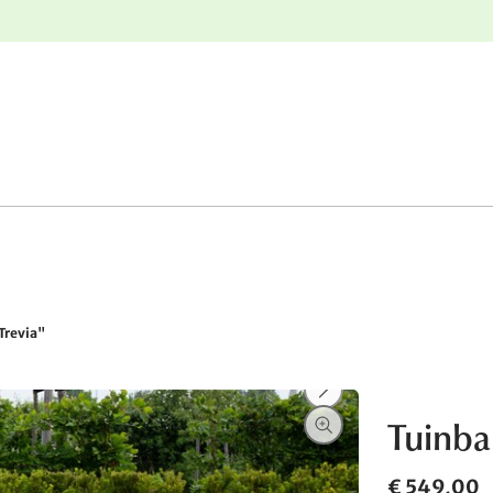
e
Gratis retourneren
Trevia"
Tuinba
€ 549,00