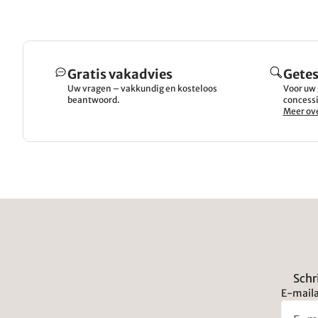
Gratis vakadvies
Getes
Uw vragen – vakkundig en kosteloos
Voor uw 
beantwoord.
concessi
Meer ove
Schr
E-maila