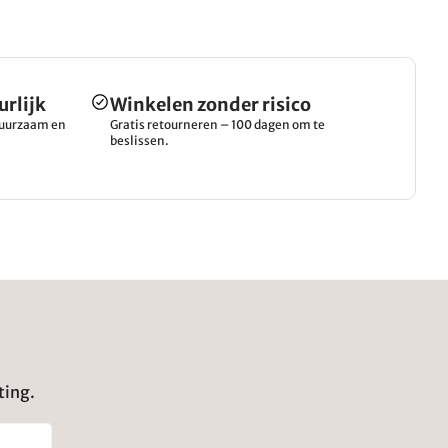
urlijk
Winkelen zonder risico
 duurzaam en
Gratis retourneren – 100 dagen om te
beslissen.
ting.