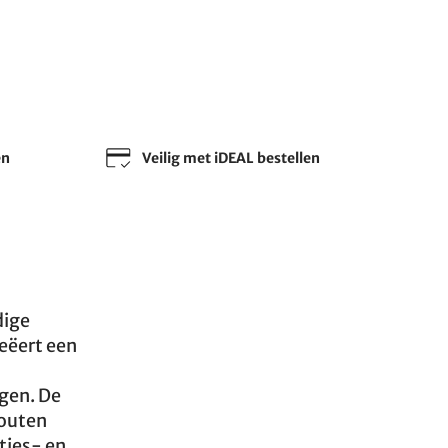
en
Veilig met iDEAL bestellen
dige
reëert een
ngen. De
houten
etjes- en