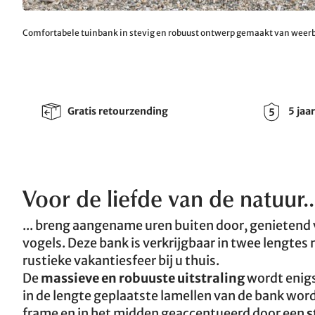
Comfortabele tuinbank in stevig en robuust ontwerp gemaakt van weer
Gratis retourzending
5 jaa
Voor de liefde van de natuur..
... breng aangename uren buiten door, genietend v
vogels. Deze bank is verkrijgbaar in twee lengtes 
rustieke vakantiesfeer bij u thuis.
De
massieve en robuuste uitstraling
wordt enigs
in de lengte geplaatste lamellen van de bank wor
frame en in het midden geaccentueerd door een
s