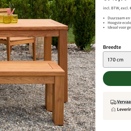
incl. BTW, excl
Duurzaam en
Hoogste ecol
Ideaal voor g
Breedte
170 cm
Vervaa
Leveri