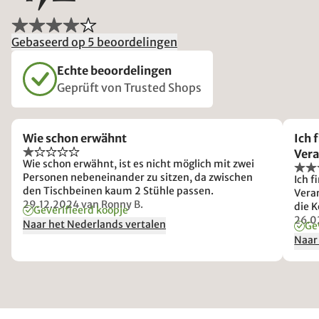
Gebaseerd op 5 beoordelingen
Echte beoordelingen
Geprüft von Trusted Shops
Wie schon erwähnt
Ich 
Vera
Wie schon erwähnt, ist es nicht möglich mit zwei
Personen nebeneinander zu sitzen, da zwischen
Ich f
den Tischbeinen kaum 2 Stühle passen.
Verar
29.12.2024
van Ronny B.
die 
Geverifieerd koopje
habe
26.0
Naar het Nederlands vertalen
Ge
ents
Naar