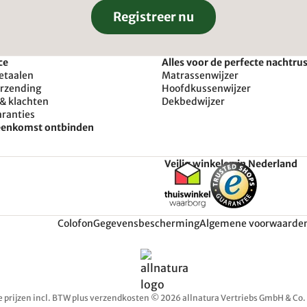
Registreer nu
ce
Alles voor de perfecte nachtru
etaalen
Matrassenwijzer
erzending
Hoofdkussenwijzer
& klachten
Dekbedwijzer
aranties
reenkomst ontbinden
Veilig winkelen in Nederland
Colofon
Gegevensbescherming
Algemene voorwaarde
e prijzen incl. BTW plus verzendkosten © 2026 allnatura Vertriebs GmbH & Co.