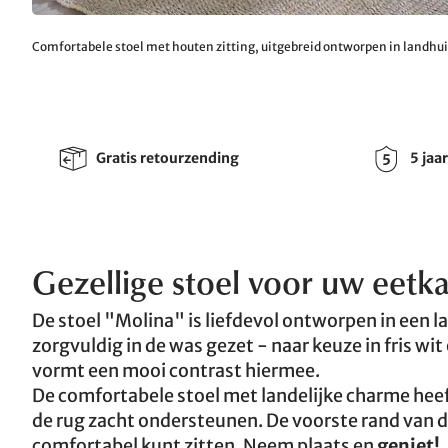
Comfortabele stoel met houten zitting, uitgebreid ontworpen in landhuis
Gratis retourzending
5 jaa
Gezellige stoel voor uw eetkam
De stoel "Molina" is liefdevol ontworpen in een la
zorgvuldig in de was gezet - naar keuze in fris wi
vormt een mooi contrast hiermee.
De comfortabele stoel met landelijke charme heef
de rug zacht ondersteunen. De voorste rand van de 
comfortabel kunt zitten. Neem plaats en
geniet!