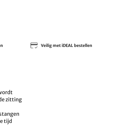
en
Veilig met iDEAL bestellen
 wordt
de zitting
 stangen
e tijd