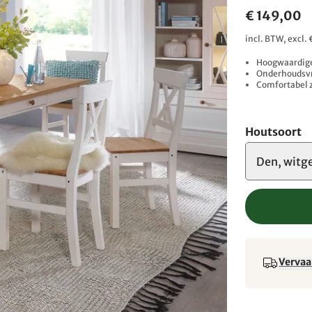
€ 149,00
incl. BTW, excl.
Hoogwaardig
Onderhoudsvr
Comfortabel 
Houtsoort
Den, witg
Vervaa