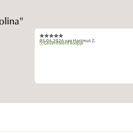
olina"
03.04.2026
van Hartmut Z.
Geverifieerd koopje