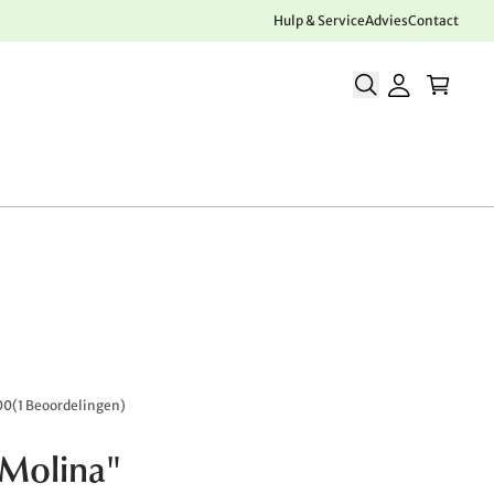
Hulp & Service
Advies
Contact
00
(
1 Beoordelingen
)
"Molina"