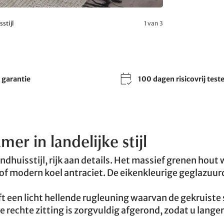
stijl
1 van 3
r garantie
100 dagen risicovrij test
er in landelijke stijl
ndhuisstijl, rijk aan details. Het massief grenen hout
t of modern koel antraciet. De eikenkleurige geglazuur
t een licht hellende rugleuning waarvan de gekruiste
rechte zitting is zorgvuldig afgerond, zodat u langer