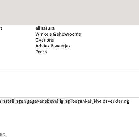
st
allnatura
Winkels & showrooms
Over ons
Advies & weetjes
Press
n
Instellingen gegevensbeveiliging
Toegankelijkheidsverklaring
 KG.