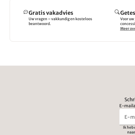
Gratis vakadvies
Getes
Uw vragen – vakkundig en kosteloos
Voor uw 
beantwoord.
concessi
Meer ove
Schr
E-maila
Ik heb
naar