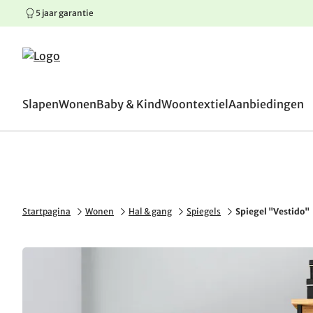
5 jaar garantie
100 dagen omruilgaranti
Springen naar hoofdinhoud
Springen naar hoofdnavigatie
Springen naar voettekst
Slapen
Wonen
Baby & Kind
Woontextiel
Aanbiedingen
Startpagina
Wonen
Hal & gang
Spiegels
Spiegel "Vestido"