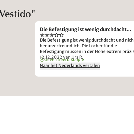
Vestido"
Die Befestigung ist wenig durchdacht…
Die Befestigung ist wenig durchdacht und nich
benutzerfreundlich. Die Löcher für die
Befestigung müssen in der Höhe extrem präzi
gesetzt werden, damit die Garderobe senkrec
12.12.2022
van Urs R.
Geverifieerd koopje
angebracht werden kann. Am Spiegel fehlen
Naar het Nederlands vertalen
Justierungsmöglichkeiten. Auch ist keinerlei
Befestigungsmaterial beigegeben. Der Spiegel
selbst könnte wertiger ausgeführt werden. Da
Spiegelglas hat im Holzrahmen leichtes Spiel -
wenn er erst einmal hängt fällt das aber nicht
mehr auf.