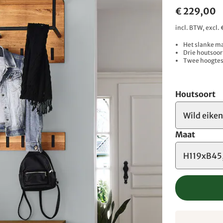
€ 229,00
incl. BTW, excl.
Het slanke ma
Drie houtsoor
Twee hoogtes 
Houtsoort
Wild eiken
Maat
H119xB45