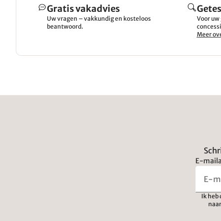
Gratis vakadvies
Getes
Uw vragen – vakkundig en kosteloos
Voor uw 
beantwoord.
concessi
Meer ove
Schr
E-maila
Ik heb
naar