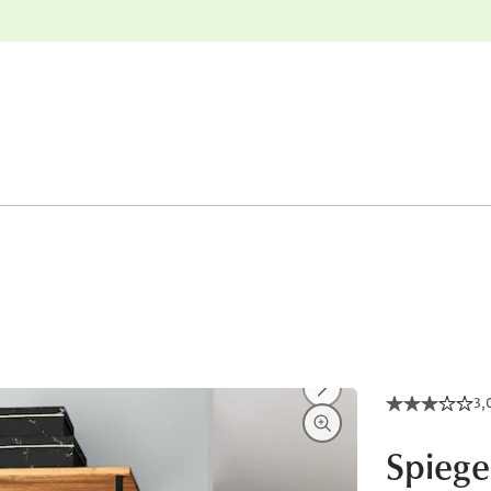
e
Gratis retourneren
3,
Spiege