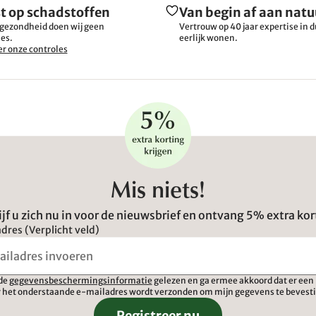
t op schadstoffen
Van begin af aan natu
gezondheid doen wij geen
Vertrouw op 40 jaar expertise in
es.
eerlijk wonen.
r onze controles
Mis niets!
ijf u zich nu in voor de nieuwsbrief en ontvang 5% extra kor
dres (Verplicht veld)
 de
gegevensbeschermingsinformatie
gelezen en ga ermee akkoord dat er een 
 het onderstaande e-mailadres wordt verzonden om mijn gegevens te bevest
Registreer nu