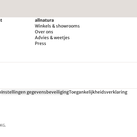
st
allnatura
Winkels & showrooms
Over ons
Advies & weetjes
Press
n
Instellingen gegevensbeveiliging
Toegankelijkheidsverklaring
 KG.