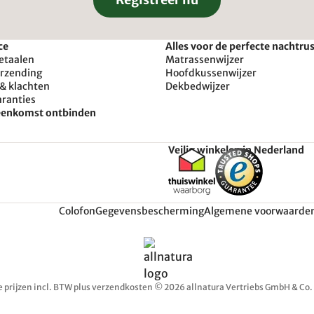
ce
Alles voor de perfecte nachtru
etaalen
Matrassenwijzer
erzending
Hoofdkussenwijzer
& klachten
Dekbedwijzer
aranties
reenkomst ontbinden
Veilig winkelen in Nederland
Colofon
Gegevensbescherming
Algemene voorwaarde
e prijzen incl. BTW plus verzendkosten © 2026 allnatura Vertriebs GmbH & Co.