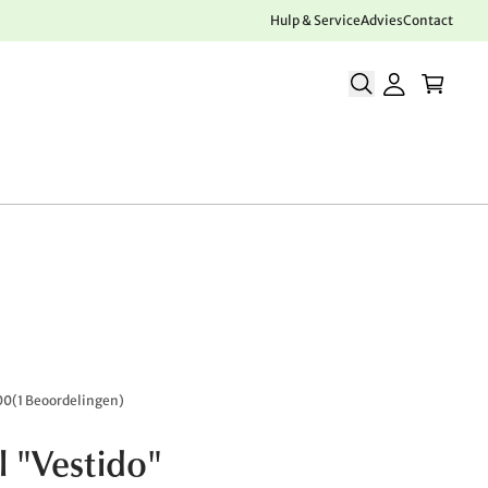
Hulp & Service
Advies
Contact
00
(
1 Beoordelingen
)
l "Vestido"