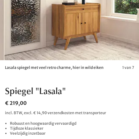
Lasala spiegel met veel retro charme, hier in wild eiken
1 van 7
Spiegel "Lasala"
€ 219,00
incl. BTW, excl. € 14,90 verzendkosten met transporteur
Robuust en hoogwaardig vervaardigd
Tijdloze klassieker
Veelzijdig inzetbaar