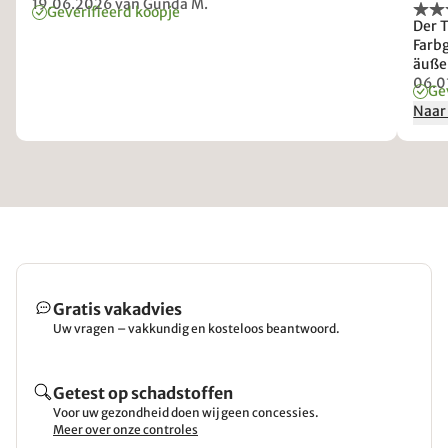
19.06.2026
van Gunda M.
Geverifieerd koopje
Der T
Farb
äußer
06.0
Ge
Naar
Gratis vakadvies
Uw vragen – vakkundig en kosteloos beantwoord.
Getest op schadstoffen
Voor uw gezondheid doen wij geen concessies.
Meer over onze controles