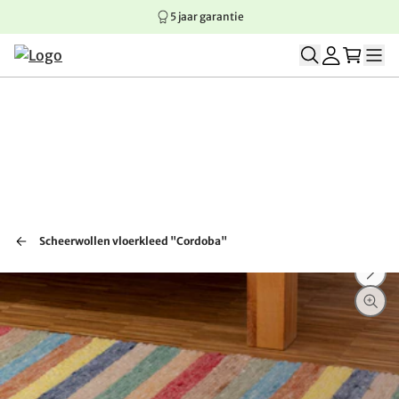
5 jaar garantie
Springen naar hoofdinhoud
Springen naar hoofdnavigatie
Springen naar voettekst
Scheerwollen vloerkleed "Cordoba"