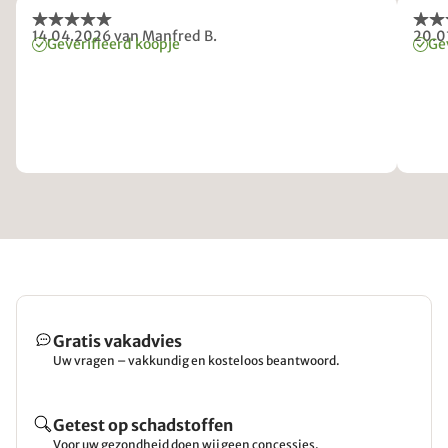
14.04.2026
van Manfred B.
20.0
Geverifieerd koopje
Ge
Gratis vakadvies
Uw vragen – vakkundig en kosteloos beantwoord.
Getest op schadstoffen
Voor uw gezondheid doen wij geen concessies.