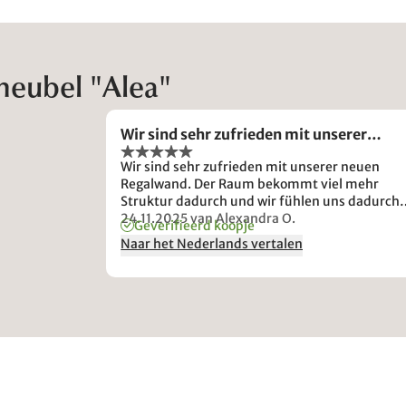
eubel "Alea"
Wir sind sehr zufrieden mit unserer…
Wir sind sehr zufrieden mit unserer neuen
Regalwand. Der Raum bekommt viel mehr
Struktur dadurch und wir fühlen uns dadurch
wohler.
24.11.2025
van Alexandra O.
Geverifieerd koopje
Naar het Nederlands vertalen