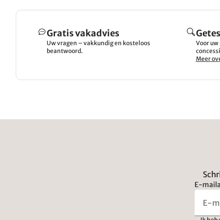
Gratis vakadvies
Getes
Uw vragen – vakkundig en kosteloos
Voor uw 
beantwoord.
concessi
Meer ove
Schr
E-maila
Ik heb