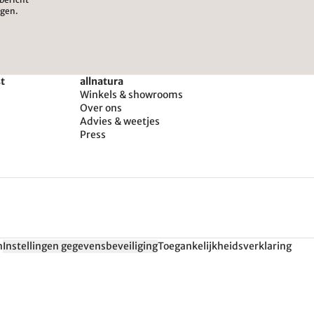
igen.
st
allnatura
Winkels & showrooms
Over ons
Advies & weetjes
Press
n
Instellingen gegevensbeveiliging
Toegankelijkheidsverklaring