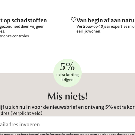
t op schadstoffen
Van begin af aan natu
gezondheid doen wij geen
Vertrouw op 40 jaar expertise in
es.
eerlijk wonen.
r onze controles
Mis niets!
ijf u zich nu in voor de nieuwsbrief en ontvang 5% extra kor
dres (Verplicht veld)
 de
gegevensbeschermingsinformatie
gelezen en ga ermee akkoord dat er een 