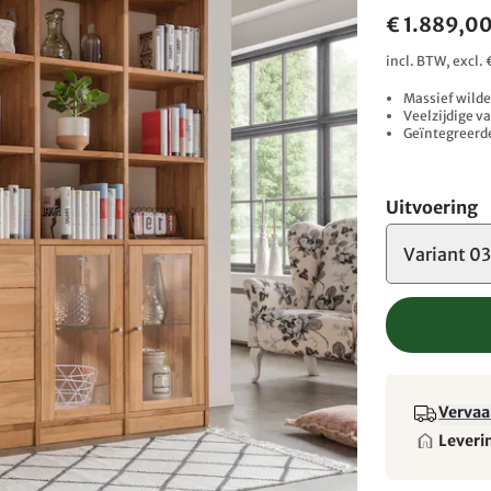
€ 1.889,0
incl. BTW, excl
Massief wilde
Veelzijdige v
Geïntegreerde
Uitvoering
Variant 0
Vervaa
Leveri