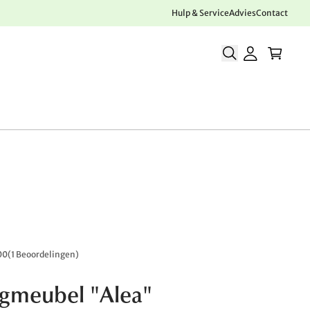
Hulp & Service
Advies
Contact
00
(
1 Beoordelingen
)
gmeubel "Alea"