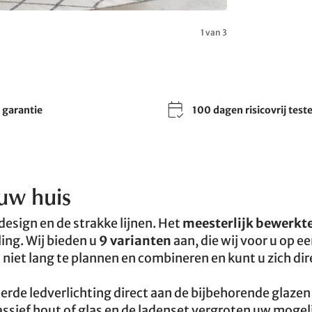
1 van 3
r garantie
100 dagen risicovrij test
uw huis
esign en de strakke lijnen. Het
meesterlijk bewerkte
ling. Wij bieden u
9 varianten
aan, die wij voor u op e
iet lang te plannen en combineren en kunt u zich dir
erde ledverlichting direct aan de bijbehorende glaze
massief hout of glas en de ladenset vergroten uw moge