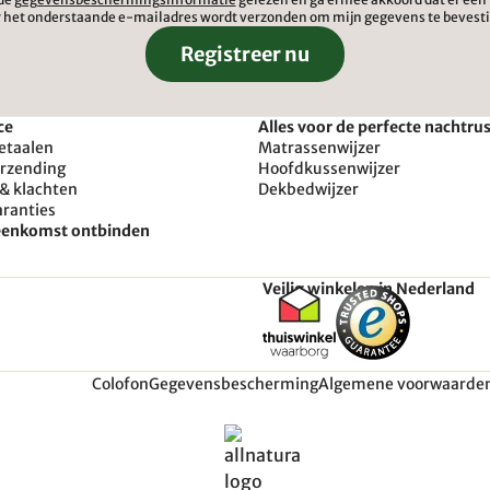
 het onderstaande e-mailadres wordt verzonden om mijn gegevens te bevest
Registreer nu
ce
Alles voor de perfecte nachtru
etaalen
Matrassenwijzer
erzending
Hoofdkussenwijzer
& klachten
Dekbedwijzer
aranties
reenkomst ontbinden
Veilig winkelen in Nederland
Colofon
Gegevensbescherming
Algemene voorwaarde