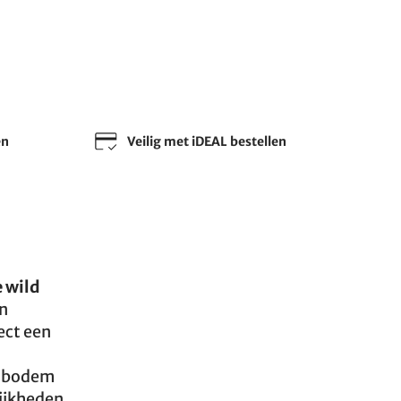
en
Veilig met iDEAL bestellen
 wild
en
ect een
n bodem
lijkheden