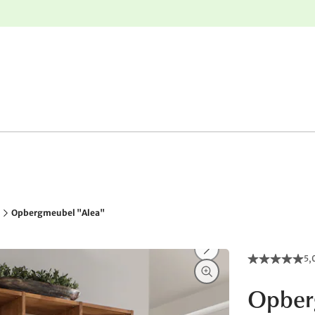
e
Gratis retourneren
Opbergmeubel "Alea"
5,
Opber