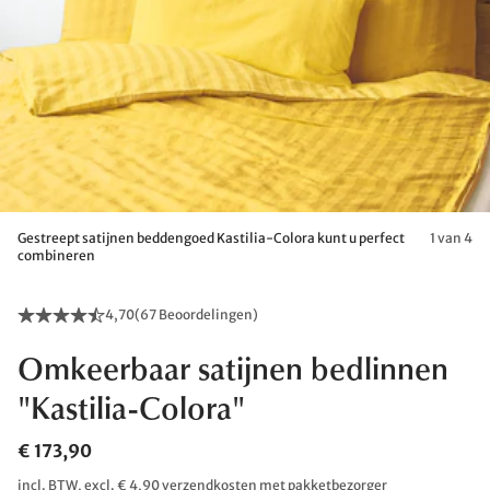
Gestreept satijnen beddengoed Kastilia-Colora kunt u perfect
1 van 4
combineren
4,70
(
67 Beoordelingen
)
Omkeerbaar satijnen bedlinnen
"Kastilia-Colora"
€ 173,90
incl. BTW, excl. € 4,90 verzendkosten met pakketbezorger