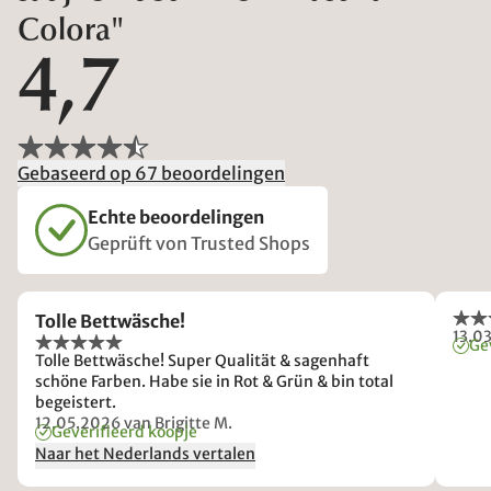
Colora"
4,7
Gebaseerd op 67 beoordelingen
Echte beoordelingen
Geprüft von Trusted Shops
Tolle Bettwäsche!
13.0
Ge
Tolle Bettwäsche! Super Qualität & sagenhaft
schöne Farben. Habe sie in Rot & Grün & bin total
begeistert.
12.05.2026
van Brigitte M.
Geverifieerd koopje
Naar het Nederlands vertalen