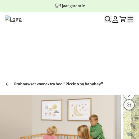
5 jaar garantie
Springen naar hoofdinhoud
Springen naar hoofdnavigatie
Springen naar voettekst
Ombouwset voor extra bed "Piccino by babybay"