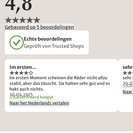
4,8
Gebaseerd op 5 beoordelingen
Echte beoordelingen
Geprüft von Trusted Shops
Im ersten…
seh
Im ersten Moment scheinen die Räder nicht allzu
sehr 
stabil, aber das täuscht. Sie halten sehr gut und es
29.0
Ge
hakt auch nichts.
Naar
30.04.2015
Geverifieerd koopje
Naar het Nederlands vertalen