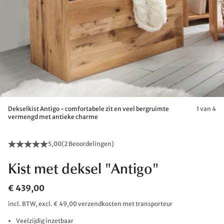
Dekselkist Antigo - comfortabele zit en veel bergruimte
1 van 4
vermengd met antieke charme
5,00
(
2 Beoordelingen
)
Kist met deksel "Antigo"
€ 439,00
incl. BTW, excl. € 49,00 verzendkosten met transporteur
Veelzijdig inzetbaar