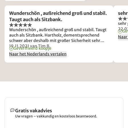
Wunderschön , außreichend groß und stabil.
sehr
Taugt auch als Sitzbank.
sehr
22.0
Wunderschön , außreichend groß und stabil. Taugt
Ge
auch als Sitzbank. Hartholz, dementsprechend
Naar
schwer aber deshalb mit großer Sicherheit sehr
langlebig.
19.11.2021
van Tim B.
Geverifieerd koopje
Naar het Nederlands vertalen
Gratis vakadvies
Uw vragen – vakkundig en kosteloos beantwoord.