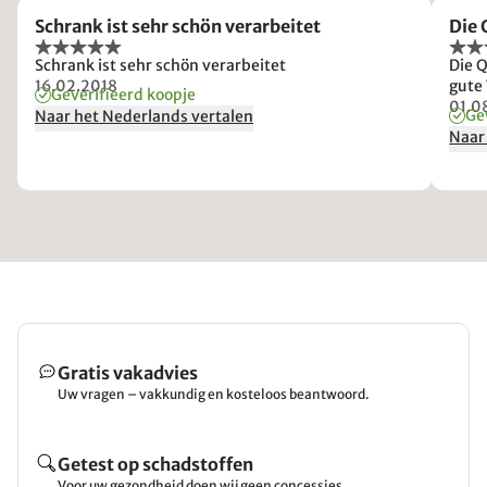
Schrank ist sehr schön verarbeitet
Die 
Schrank ist sehr schön verarbeitet
Die Q
16.02.2018
gute
Geverifieerd koopje
01.0
Ge
Naar het Nederlands vertalen
Naar
Gratis vakadvies
Uw vragen – vakkundig en kosteloos beantwoord.
Getest op schadstoffen
Voor uw gezondheid doen wij geen concessies.