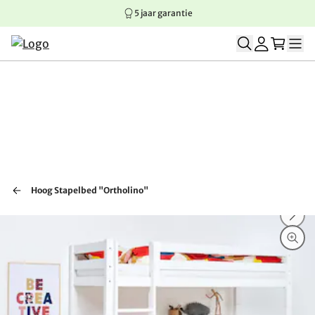
5 jaar garantie
Springen naar hoofdinhoud
Springen naar hoofdnavigatie
Springen naar voettekst
Hoog Stapelbed "Ortholino"