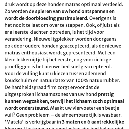
druk wordt op deze hondenmatras optimaal verdeeld.
Zo worden de
spieren van uw hond ontspannen en
wordt de doorbloeding gestimuleerd
. Overigens is
het nooit te laat om over te stappen. Ook, of juist als
er al eerste klachten optreden, is het tijd voor
verandering. Nieuwe ligplekken worden doorgaans
ook door oudere honden geaccepteerd, als de nieuwe
matras enthousiast wordt gepresenteerd. Met een
klein lekkernijtje bij het eerste, nog voorzichtige
proefliggen is het nieuwe bed snel geaccepteerd.
Voor de vulling kunt u kiezen tussen ademend
koudschuim en natuurlatex van 100% natuurrubber.
De hardheidsgraad firm zorgt ervoor dat de
uitgesproken lichaamszones van uw hond
prettig
kunnen wegzakken, terwijl het lichaam toch optimaal
wordt ondersteund
. Maakt uw viervoeter een beetje
vuil? Geen probleem – de afneembare tijk is wasbaar.
'Matela' is verkrijgbaar in
3 maten en 6 aantrekkelijke
kleuren
. Uw trouwe viervoeter kan zijn bed helaas niet