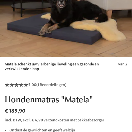
Matela schenkt uw vierbenige lieveling een gezonde en
1 van 2
verkwikkende slaap
5,00
(
1 Beoordelingen
)
Hondenmatras "Matela"
€ 185,90
incl. BTW, excl. € 4,90 verzendkosten met pakketbezorger
Ontlast de gewrichten en geeft welzijn