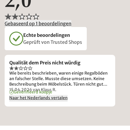
2,0
Gebaseerd op 1 beoordelingen
Echte beoordelingen
Geprüft von Trusted Shops
Qualität dem Preis nicht würdig
Wie bereits beschrieben, waren einige Regalböden
an falscher Stelle. Musste diese umsetzen. Keine
Beschreibung beim Möbelstück. Türen nicht gut
eingestellt. Total verstaubt
15.04.2026
van Klaus R.
Geverifieerd koopje
Naar het Nederlands vertalen