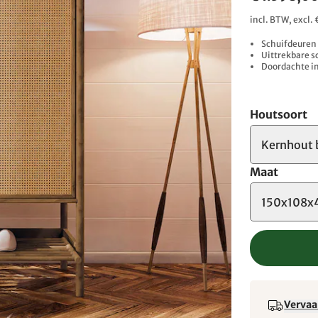
incl. BTW, excl
Schuifdeuren
Uittrekbare 
Doordachte in
Houtsoort
Kernhout 
Maat
150x108x
Vervaa