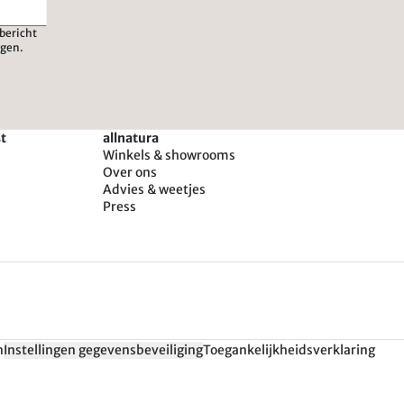
bericht
igen.
st
allnatura
Winkels & showrooms
Over ons
Advies & weetjes
Press
n
Instellingen gegevensbeveiliging
Toegankelijkheidsverklaring