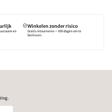
urlijk
Winkelen zonder risico
 duurzaam en
Gratis retourneren – 100 dagen om te
beslissen.
ting.