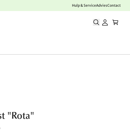
Hulp & Service
Advies
Contact
st "Rota"
0