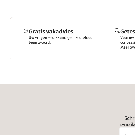
Gratis vakadvies
Getes
Uw vragen – vakkundig en kosteloos
Voor uw 
beantwoord.
concessi
Meer ove
Schr
E-maila