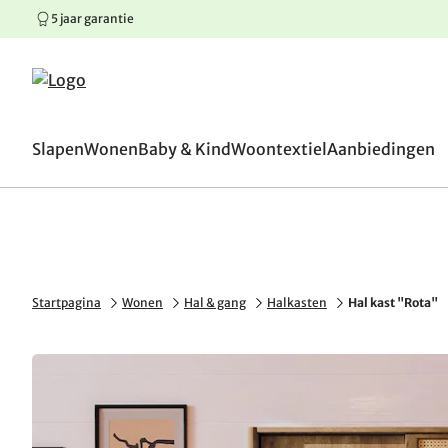
5 jaar garantie
100 dagen omruilgaranti
Springen naar hoofdinhoud
Springen naar hoofdnavigatie
Springen naar voettekst
Slapen
Wonen
Baby & Kind
Woontextiel
Aanbiedingen
Startpagina
Wonen
Hal & gang
Halkasten
Hal kast "Rota"