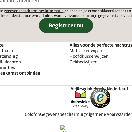
 de
gegevensbeschermingsinformatie
gelezen en ga ermee akkoord dat er een 
 het onderstaande e-mailadres wordt verzonden om mijn gegevens te bevest
Registreer nu
ce
Alles voor de perfecte nachtru
etaalen
Matrassenwijzer
erzending
Hoofdkussenwijzer
& klachten
Dekbedwijzer
aranties
reenkomst ontbinden
Veilig winkelen in Nederland
Colofon
Gegevensbescherming
Algemene voorwaarde