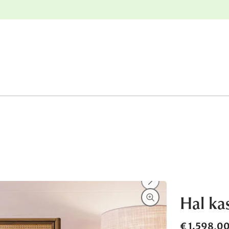
e
Gratis retourneren
Hal ka
€ 1.598,0