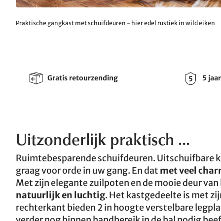
Praktische gangkast met schuifdeuren - hier edel rustiek in wild eiken
Gratis retourzending
5 jaa
Uitzonderlijk praktisch ...
Ruimtebesparende schuifdeuren. Uitschuifbare k
graag voor orde in uw gang. En dat
met veel cha
Met zijn elegante zuilpoten en de mooie deur van
natuurlijk en luchtig
. Het kastgedeelte is met z
rechterkant bieden 2 in hoogte verstelbare legpla
verder nog binnen handbereik in de hal nodig heef