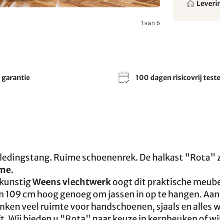
Leveri
1 van 6
r garantie
100 dagen risicovrij test
ledingstang. Ruime schoenenrek. De halkast "Rota" 
rme
.
 kunstig
Weens vlechtwerk
oogt dit praktische meub
ijn 109 cm hoog genoeg om jassen in op te hangen. Aan
nken veel ruimte voor handschoenen, sjaals en alles 
t. Wij bieden u "Rota" naar keuze in kernbeuken of wi