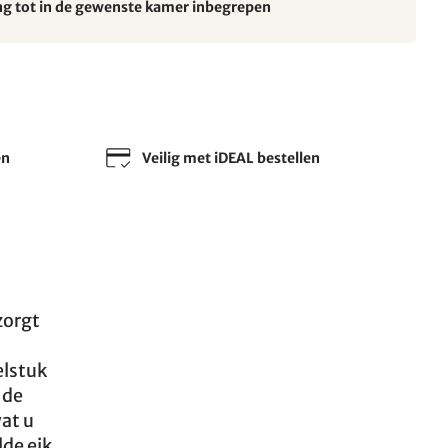
ng tot in de gewenste kamer inbegrepen
en
Veilig met iDEAL bestellen
zorgt
elstuk
 de
wat u
lde eik