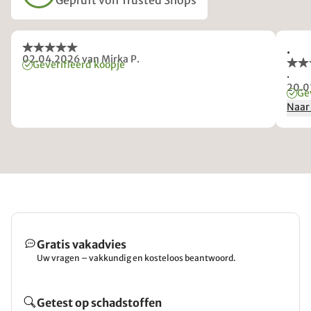
Geprüft von Trusted Shops
.
02.04.2026
van Mirka P.
Geverifieerd koopje
.
20.0
Ge
Naar
Gratis vakadvies
Uw vragen – vakkundig en kosteloos beantwoord.
Getest op schadstoffen