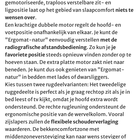
gemotoriseerde, traploos verstelbare zit- en
ligpositie laat op het gebied van slaapcomfort
niets te
wensen over
.
Een krachtige dubbele motor regelt de hoofd- en
voetpositie onafhankelijk van elkaar. Je kunt de
"Ergomat-natur" eenvoudig verstellen
met de
radiografische afstandsbediening
. Zo kun je
je
favoriete positie
steeds opnieuw vinden zonder op te
hoeven staan. De extra platte motor zakt niet naar
beneden. Je kunt dus ook genieten van "Ergomat-
natur" in bedden met lades of dwarsliggers.
Kies tussen twee rugdeelvarianten: Het tweedelige
ruggedeelte is perfect als je graag rechtop zit als je in
bed leest of tv kijkt, omdat je hoofd extra wordt
ondersteund. De rechte rugleuning ondersteunt de
ergonomische positie van de wervelkolom. Vooral
zijslapers zullen de
flexibele schouderverlaging
waarderen. De bekkencomfortzone met
middenzoneversteviging kan naar wens steviger of