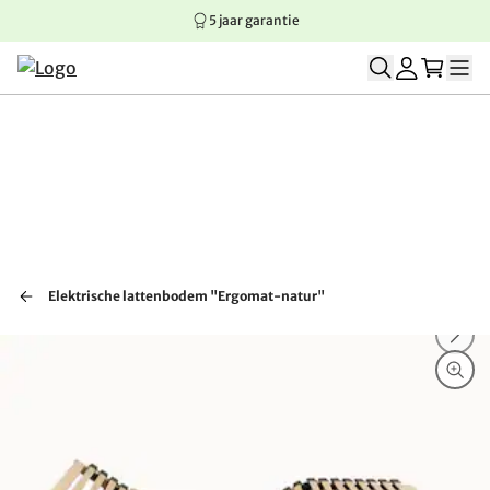
5 jaar garantie
Springen naar hoofdinhoud
Springen naar hoofdnavigatie
Springen naar voettekst
Elektrische lattenbodem "Ergomat-natur"